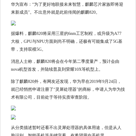
华为宣布：“为了更好地联接未来智慧，麒麟芯片家族即将迎
来新成员”。不出意外就是此前传闻的麒麟820。
据爆料，麒麟820将采用三星的6nm工艺制程，或升级为A77
大核，GPU与NPU方面则尚不明确，还极有可能集成了5G基
带，支持双模5G。
消息人士称，麒麟820将会在今年第二季度量产，预计会由
nova机型首发，并陆续普及到荣耀10X等机型上。
除了麒麟820外，有网友还发现，华为早在2019年9月24日，
就已经悄然申请注册了“灵犀处理器”的商标，申请人为华为技
术有限公司，目前处于等待实质审查阶段。
从分类描述暂时还看不出灵犀处理器的具体用途，但是从人
脸识别、智能手机等关键字看，有希望用在手机里。