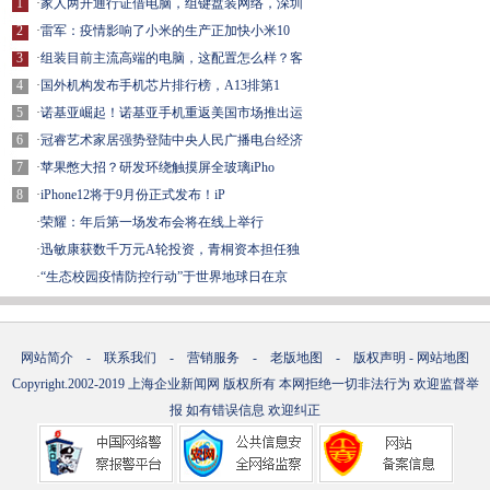
1
·
家人两开通行证借电脑，组键盘装网络，深圳
2
·
雷军：疫情影响了小米的生产正加快小米10
3
·
组装目前主流高端的电脑，这配置怎么样？客
4
·
国外机构发布手机芯片排行榜，A13排第1
5
·
诺基亚崛起！诺基亚手机重返美国市场推出运
6
·
冠睿艺术家居强势登陆中央人民广播电台经济
7
·
苹果憋大招？研发环绕触摸屏全玻璃iPho
8
·
iPhone12将于9月份正式发布！iP
·
荣耀：年后第一场发布会将在线上举行
·
迅敏康获数千万元A轮投资，青桐资本担任独
·
“生态校园疫情防控行动”于世界地球日在京
网站简介
-
联系我们
-
营销服务
-
老版地图
-
版权声明
-
网站地图
Copyright.2002-2019
上海企业新闻网
版权所有 本网拒绝一切非法行为 欢迎监督举
报 如有错误信息 欢迎纠正