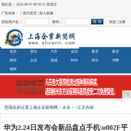
现在是：
2026-08-07 08:50:31 星期五
广告热线： |
设为首页
| 加入收藏
登陆用户名：
密码：
浏览
|
注册
首页
资讯
汽车
娱乐
教育
家居
财经
企业
游戏
时尚
商讯
消费
微商
广告
您现在的位置
上海企业新闻网
>
企业
> >正文内容
华为2.24日发布会新品盘点手机\u002F平