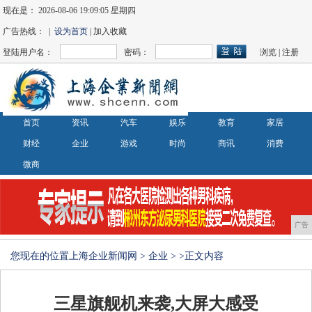
现在是：
2026-08-06 19:09:06 星期四
广告热线： |
设为首页
| 加入收藏
登陆用户名：
密码：
浏览
|
注册
首页
资讯
汽车
娱乐
教育
家居
财经
企业
游戏
时尚
商讯
消费
微商
广告
您现在的位置
上海企业新闻网
>
企业
> >正文内容
三星旗舰机来袭,大屏大感受