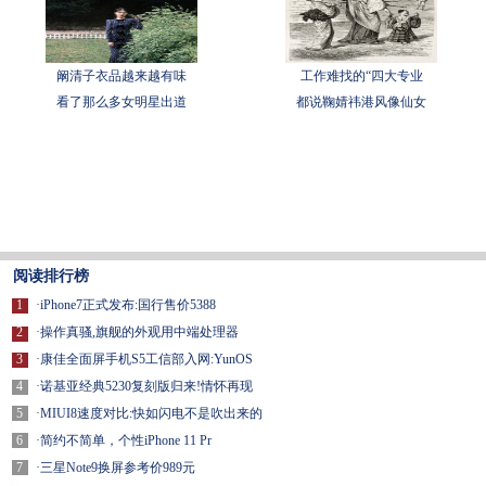
阚清子衣品越来越有味
工作难找的“四大专业
看了那么多女明星出道
都说鞠婧祎港风像仙女
阅读排行榜
1
·
iPhone7正式发布:国行售价5388
2
·
操作真骚,旗舰的外观用中端处理器
3
·
康佳全面屏手机S5工信部入网:YunOS
4
·
诺基亚经典5230复刻版归来!情怀再现
5
·
MIUI8速度对比:快如闪电不是吹出来的
6
·
简约不简单，个性iPhone 11 Pr
7
·
三星Note9换屏参考价989元