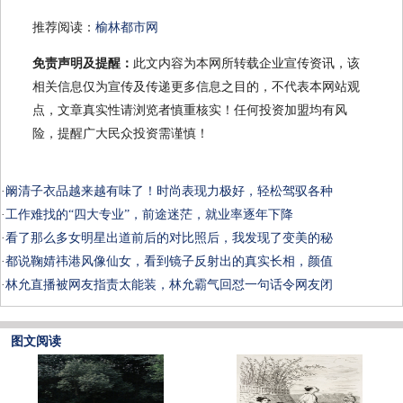
推荐阅读：
榆林都市网
免责声明及提醒：
此文内容为本网所转载企业宣传资讯，该
相关信息仅为宣传及传递更多信息之目的，不代表本网站观
点，文章真实性请浏览者慎重核实！任何投资加盟均有风
险，提醒广大民众投资需谨慎！
·
阚清子衣品越来越有味了！时尚表现力极好，轻松驾驭各种
·
工作难找的“四大专业”，前途迷茫，就业率逐年下降
·
看了那么多女明星出道前后的对比照后，我发现了变美的秘
·
都说鞠婧祎港风像仙女，看到镜子反射出的真实长相，颜值
·
林允直播被网友指责太能装，林允霸气回怼一句话令网友闭
图文阅读