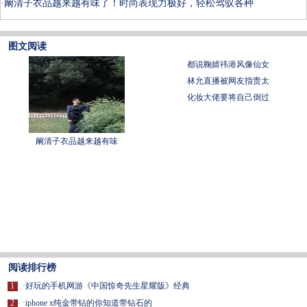
·
阚清子衣品越来越有味了！时尚表现力极好，轻松驾驭各种
图文阅读
都说鞠婧祎港风像仙女
林允直播被网友指责太
化妆大佬要将自己倒过
阚清子衣品越来越有味
阅读排行榜
1
·
好玩的手机网游《中国惊奇先生星耀版》经典
2
·
iphone x纯金带钻的你知道带钻石的