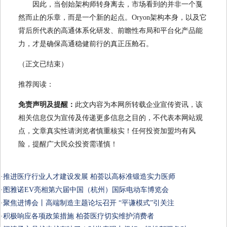
因此，当创始架构师转身离去，市场看到的并非一个戛
然而止的乐章，而是一个新的起点。Oryon架构本身，以及它
背后所代表的高通体系化研发、前瞻性布局和平台化产品能
力，才是确保高通稳健前行的真正压舱石。
（正文已结束）
推荐阅读：
免责声明及提醒：
此文内容为本网所转载企业宣传资讯，该
相关信息仅为宣传及传递更多信息之目的，不代表本网站观
点，文章真实性请浏览者慎重核实！任何投资加盟均有风
险，提醒广大民众投资需谨慎！
·
推进医疗行业人才建设发展 柏荟以高标准锻造实力医师
·
图雅诺EV亮相第六届中国（杭州）国际电动车博览会
·
聚焦进博会丨高端制造主题论坛召开 “平谦模式”引关注
·
​积极响应各项政策措施 柏荟医疗切实维护消费者