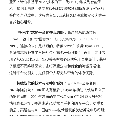
蓝图：计划将基于Nuvia技术的下一代CPU，集成到智能手
机、笔记本电脑、数字驾驶舱和高级驾驶辅助系统（ADAS）
等广泛产品线中。这标志着Oryon从概念阶段就被定位为跨平
台的核心引擎。
“搭积木”式的平台化整合思路：
高通的系统级芯片
（SoC）设计如同“搭积木”，核心架构模块（CPU、GPU、
NPU、连接模块）是相通的。收购Nuvia并获得Oryon CPU，
意味着高通补齐了自研SoC的“最后一块拼图”。自此，高通实
现了从CPU到GPU、NPU等所有核心IP的完全自主设计，获得
了根据不同终端需求，进行深度定制和优化的终极灵活性。
这种平台化能力，是任何个人都无法带走的体系优势。
持续迭代的技术与法律护城河：
自2022年公布名称、
2023年随骁龙X Elite正式亮相后，Oryon架构进入快速且公开
的迭代周期。2024年发布的第二代Oryon CPU性能提升30%，
功耗降低57%，并迅速从PC扩展至手机和汽车平台。更重要
的是，高通在与Arm围绕Nuvia技术授权的关键诉讼中取得胜