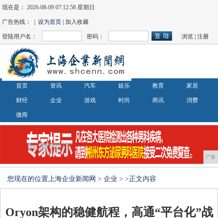
现在是：
2026-08-09 07:12:59 星期日
广告热线： |
设为首页
| 加入收藏
登陆用户名：
密码：
浏览
|
注册
首页
资讯
汽车
娱乐
教育
家居
财经
企业
游戏
时尚
商讯
消费
微商
广告
您现在的位置
上海企业新闻网
>
企业
> >正文内容
Oryon架构的稳健航程，高通“平台化”战