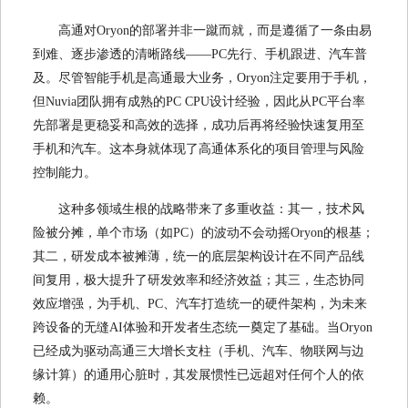
高通对Oryon的部署并非一蹴而就，而是遵循了一条由易
到难、逐步渗透的清晰路线——PC先行、手机跟进、汽车普
及。尽管智能手机是高通最大业务，Oryon注定要用于手机，
但Nuvia团队拥有成熟的PC CPU设计经验，因此从PC平台率
先部署是更稳妥和高效的选择，成功后再将经验快速复用至
手机和汽车。这本身就体现了高通体系化的项目管理与风险
控制能力。
这种多领域生根的战略带来了多重收益：其一，技术风
险被分摊，单个市场（如PC）的波动不会动摇Oryon的根基；
其二，研发成本被摊薄，统一的底层架构设计在不同产品线
间复用，极大提升了研发效率和经济效益；其三，生态协同
效应增强，为手机、PC、汽车打造统一的硬件架构，为未来
跨设备的无缝AI体验和开发者生态统一奠定了基础。当Oryon
已经成为驱动高通三大增长支柱（手机、汽车、物联网与边
缘计算）的通用心脏时，其发展惯性已远超对任何个人的依
赖。