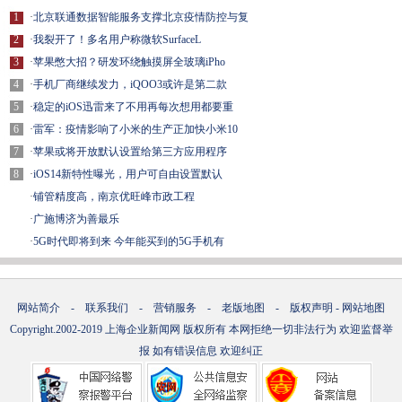
1
·
北京联通数据智能服务支撑北京疫情防控与复
2
·
我裂开了！多名用户称微软SurfaceL
3
·
苹果憋大招？研发环绕触摸屏全玻璃iPho
4
·
手机厂商继续发力，iQOO3或许是第二款
5
·
稳定的iOS迅雷来了不用再每次想用都要重
6
·
雷军：疫情影响了小米的生产正加快小米10
7
·
苹果或将开放默认设置给第三方应用程序
8
·
iOS14新特性曝光，用户可自由设置默认
·
铺管精度高，南京优旺峰市政工程
·
广施博济为善最乐
·
5G时代即将到来 今年能买到的5G手机有
网站简介
-
联系我们
-
营销服务
-
老版地图
-
版权声明
-
网站地图
Copyright.2002-2019
上海企业新闻网
版权所有 本网拒绝一切非法行为 欢迎监督举
报 如有错误信息 欢迎纠正