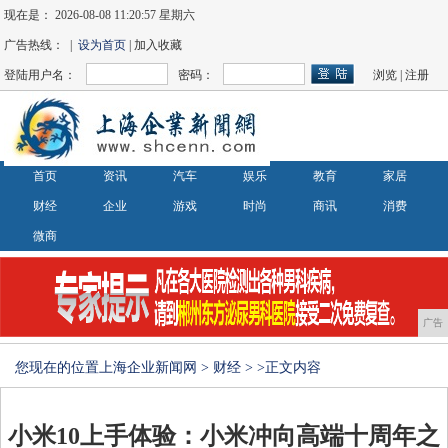
现在是：
2026-08-08 11:20:57 星期六
广告热线： |
设为首页
| 加入收藏
登陆用户名：
密码：
浏览
|
注册
首页
资讯
汽车
娱乐
教育
家居
财经
企业
游戏
时尚
商讯
消费
微商
广告
您现在的位置
上海企业新闻网
>
财经
> >正文内容
小米10上手体验：小米冲向高端十周年之