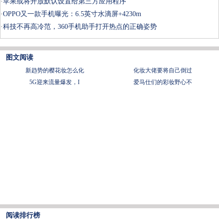
·
苹果或将开放默认设置给第三方应用程序
·
OPPO又一款手机曝光：6.5英寸水滴屏+4230m
·
科技不再高冷范，360手机助手打开热点的正确姿势
图文阅读
新趋势的樱花妆怎么化
化妆大佬要将自己倒过
5G迎来流量爆发，I
爱马仕们的彩妆野心不
阅读排行榜