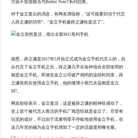
方面不知道能否与Redmi Note7系列抗衡。
对于金立复出的消息，有网友调侃称，“这可能要归功于代言
人薛之谦的功劳”、“金立手机被薛之谦给盘活了”。
据悉，薛之谦是2017年5月份正式成为金立手机代言人的，自
从代言了金立手机之后，薛之谦几乎在各种场合全部使用的
都是金立手机。即便在金立公司破产倒闭的这段时间里，薛
之谦依然在使用金立手机，他的微博小尾巴永远都是金立
M7。
网友纷纷表示，金立复活，这是被薛之谦的精神给感动了，
史上首个被代言人救活的手机厂商恐怕就是金立了。尽管有
玩笑的成分，不过由于流量明星不停歇地使用金立手机，在
这几年里的确为金立手机增加了一定的话题度和曝光量。