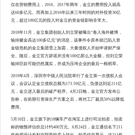
仅在营销费用上，2016、2017年两年，金立的费用投入就高
达60多亿元。而再加上2016年以来三年时间的对外投资30亿
元，超过100亿元的投入对金立的资金链影响非常大。
2018年11月，金立集团创始人刘立荣被曝出“卷入海外赌博，
输掉赌金高达100多亿元”的消息，该事件令原本就已陷入资
金链危机的金立集团雪上加霜，大量债权人开始申请财产保
全。随后，金立官方辟谣并没有100亿那么大金额，但刘立荣
输掉巨款可能仍然属实，并成为压垮企业的最后一根稻草。
2019年4月，深圳市中级人民法院举行了金立第一次债权人会
议，会议认定金立债权总额为173.59亿元，负债达到近211亿
元，金立进入最后的破产程序。4月2日晚，金立官方发布公
告称，在前期引资保生产方案之后，将对工厂裁员50%以降低
费用。
5月10日，金立旗下的18辆车产在淘宝上进行司法拍卖，拍卖
标的物预评估价总计约400万元。6月24日，金立通信名下211
件外观设计专利在阿里拍卖上挂出，拍卖信息显示，这211件