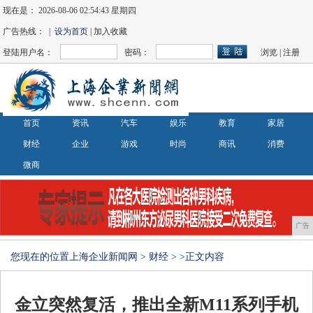
现在是：
2026-08-06 02:54:44 星期四
广告热线： |
设为首页
| 加入收藏
登陆用户名：
密码：
浏览
|
注册
首页
资讯
汽车
娱乐
教育
家居
财经
企业
游戏
时尚
商讯
消费
微商
广告
您现在的位置
上海企业新闻网
>
财经
> >正文内容
金立突然复活，推出全新M11系列手机