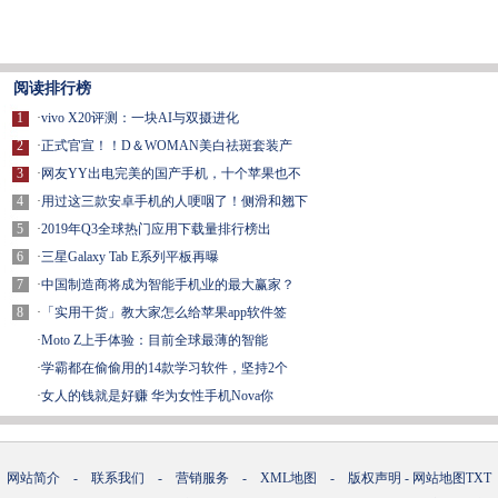
阅读排行榜
1
·
vivo X20评测：一块AI与双摄进化
2
·
正式官宣！！D＆WOMAN美白祛斑套装产
3
·
网友YY出电完美的国产手机，十个苹果也不
4
·
用过这三款安卓手机的人哽咽了！侧滑和翘下
5
·
2019年Q3全球热门应用下载量排行榜出
6
·
三星Galaxy Tab E系列平板再曝
7
·
中国制造商将成为智能手机业的最大赢家？
8
·
「实用干货」教大家怎么给苹果app软件签
·
Moto Z上手体验：目前全球最薄的智能
·
学霸都在偷偷用的14款学习软件，坚持2个
·
女人的钱就是好赚 华为女性手机Nova你
网站简介
-
联系我们
-
营销服务
-
XML地图
-
版权声明
-
网站地图
TXT