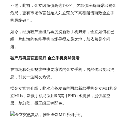
不过，此前，金立因负债高达170亿、欠款供应商而爆出资金
危局，更有市场传言创始人刘立荣欠下高额赌债而致金立手
机最终破产。
如今，经历破产重组后再度携新款手机归来，金立如何在已
经一片红海的智能手机市场寻得立足之地，却依然是个问
题。
破产后再度官宣回归 金立手机突然复活
在市场和公众视线中快要凉透的金立手机，居然传出复出消
息，引发一波网友热议。
据金立官方介绍，此次准备发布的两款新款手机金立M11和金
立M11s，新款手机将采用6.3英寸FHD+水滴屏，提供星空
黑、梦幻蓝、墨玉绿三种配色。