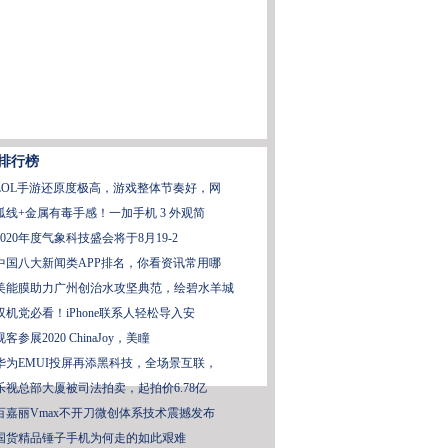
排行榜
LOL手游还原度极高，游戏整体节奏好，网
弧线+金属有毒手感！一加手机 3 外观简
2020年度气象科技盛会将于8月19-2
中国八大新闻类APP排名，你看资讯常用哪
美能膜助力广州创治水攻坚典范，绘碧水羊城
双机党必看！iPhone联系人轻松导入安
视客参展2020 ChinaJoy，美瞳
华为EMUI投屏再添黑科技，全场景互联，
乐视总部大厦被司法拍卖，起拍价6.78亿
百嘉丽Vmax不开刀微创体系技术震撼发布
国货精品锤子手机为何走的如此艰难