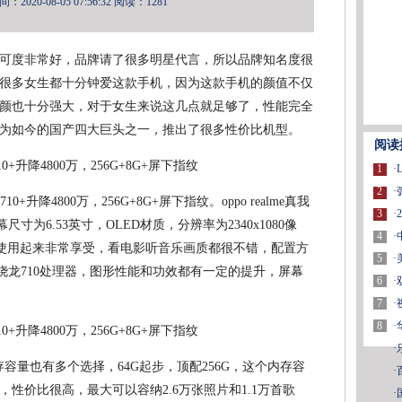
2020-08-05 07:56:32
阅读：1281
的认可度非常好，品牌请了很多明星代言，所以品牌知名度很
机，很多女生都十分钟爱这款手机，因为这款手机的颜值不仅
颜也十分强大，对于女生来说这几点就足够了，性能完全
，成为如今的国产四大巨头之一，推出了很多性价比机型。
阅读
1
·
2
·
0+升降4800万，256G+8G+屏下指纹。oppo realme真我
3
·
为6.53英寸，OLED材质，分辨率为2340x1080像
4
·
，使用起来非常享受，看电影听音乐画质都很不错，配置方
5
·
用高通骁龙710处理器，图形性能和功效都有一定的提升，屏幕
6
·
7
·
8
·
·
存容量也有多个选择，64G起步，顶配256G，这个内存容
·
性价比很高，最大可以容纳2.6万张照片和1.1万首歌
·