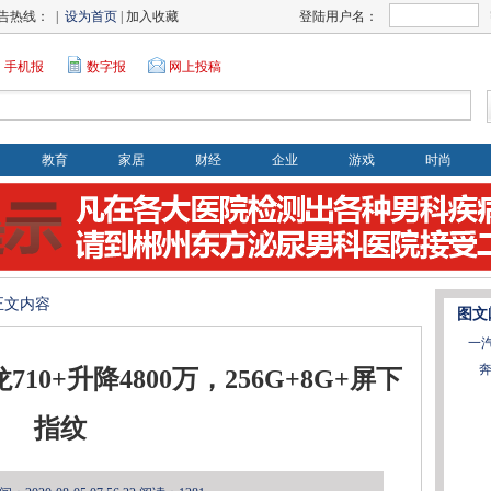
告热线： |
设为首页
| 加入收藏
登陆用户名：
手机报
数字报
网上投稿
教育
家居
财经
企业
游戏
时尚
>正文内容
图文
一
奔
710+升降4800万，256G+8G+屏下
指纹