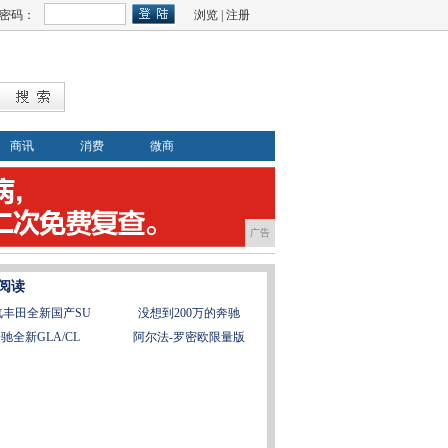
密码：
浏览
|
注册
商讯
消费
微商
广告
阅读
汽丰田全新国产SU
没想到200万的奔驰
驰全新GLA/CL
阿尔法-罗密欧限量版