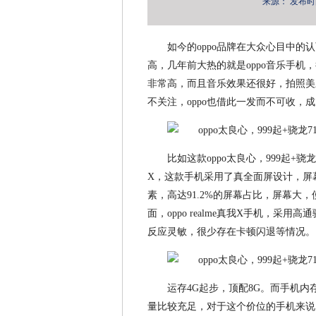
来源：
发布时间：
如今的oppo品牌在大众心目中
高，几年前大热的就是oppo音乐手
非常高，而且音乐效果还很好，拍照美
不关注，oppo也借此一发而不可收
比如这款oppo太良心，999起+骁龙71
X，这款手机采用了真全面屏设计，屏幕尺寸
素，高达91.2%的屏幕占比，屏幕大
面，oppo realme真我X手机，采
反应灵敏，很少存在卡顿闪退等情况。
运存4G起步，顶配8G。而手机内
量比较充足，对于这个价位的手机来说，