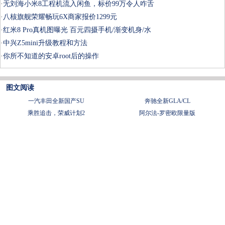
·
无刘海小米8工程机流入闲鱼，标价99万令人咋舌
·
八核旗舰荣耀畅玩6X商家报价1299元
·
红米8 Pro真机图曝光 百元四摄手机/渐变机身/水
·
中兴Z5mini升级教程和方法
·
你所不知道的安卓root后的操作
图文阅读
一汽丰田全新国产SU
奔驰全新GLA/CL
乘胜追击，荣威计划2
阿尔法-罗密欧限量版