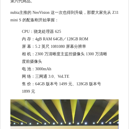
第六代商品。
nubia主推的 NeoVision 这一次也得到升級，那麼大家先从 Z11
mini S 的配备刚开始掌握：
CPU：骁龙处理器 625
内 存：4gB RAM 64GB／128GB ROM
屏 幕：5.2 英尺 1081080 屏幕分辨率
相 机：2300 万清晰度主监控摄像头 1300 万清晰
度前摄像头
电 池：3000mAh
网 络：三网通 3.0、VoLTE
售 价：64GB 版本号 1499 元、128GB 版本号
1899 元