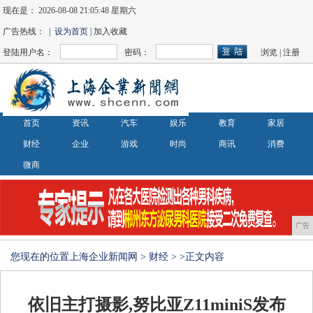
现在是：
2026-08-08 21:05:50 星期六
广告热线： |
设为首页
| 加入收藏
登陆用户名：
密码：
浏览
|
注册
首页
资讯
汽车
娱乐
教育
家居
财经
企业
游戏
时尚
商讯
消费
微商
广告
您现在的位置
上海企业新闻网
>
财经
> >正文内容
依旧主打摄影,努比亚Z11miniS发布