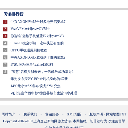
阅读排行榜
1
·
中兴AXON天机7全球多地开启安卓7
2
·
VivoV3Max对比vivOV5Plu
3
·
你选谁?魅族手机魅蓝E2对比vivoV3
4
·
iPhone 8完全拆解：这年头还有别的
5
·
OPPO手机通用刷机教程
6
·
中兴AXON天机7威胁到了谁的蛋糕?
7
·
红米/华为/三星/realme1500档
8
·
“智慧”启程共创未来，一汽解放成功举办2
·
华为发布麦芒C199 金属机身电信4G新
·
1499元小米5X发布:骁龙625+变焦
·
四川泓嘉华西中标“德昌县城市生活污水处理
网站简介
-
联系我们
-
营销服务
-
XML地图
-
版权声明
-
网站地图
TXT
Copyright.2002-2019
上海企业新闻网
版权所有 本网拒绝一切非法行为 欢迎监督举