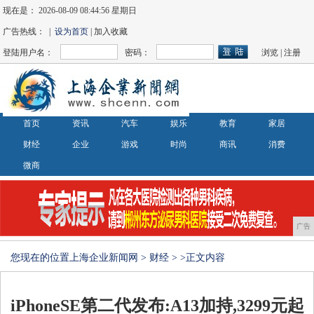
现在是：
2026-08-09 08:44:57 星期日
广告热线： |
设为首页
| 加入收藏
登陆用户名：
密码：
浏览
|
注册
首页
资讯
汽车
娱乐
教育
家居
财经
企业
游戏
时尚
商讯
消费
微商
广告
您现在的位置
上海企业新闻网
>
财经
> >正文内容
iPhoneSE第二代发布:A13加持,3299元起