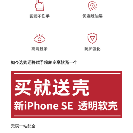
如今选购还将赠予粉絲专享软壳一个
壳膜一站配全