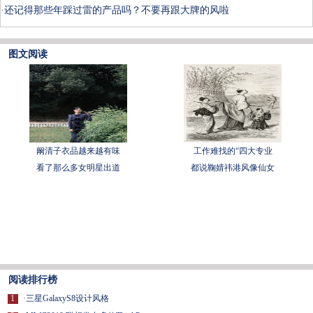
·
还记得那些年踩过雷的产品吗？不要再跟大牌的风啦
图文阅读
阚清子衣品越来越有味
工作难找的“四大专业
看了那么多女明星出道
都说鞠婧祎港风像仙女
阅读排行榜
1
·
三星GalaxyS8设计风格