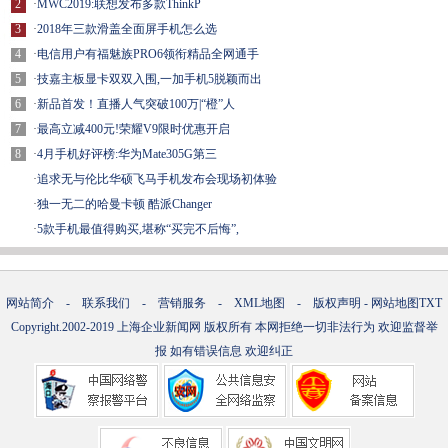
2
·
MWC2019:联想发布多款ThinkP
3
·
2018年三款滑盖全面屏手机怎么选
4
·
电信用户有福魅族PRO6领衔精品全网通手
5
·
技嘉主板显卡双双入围,一加手机5脱颖而出
6
·
新品首发！直播人气突破100万|“橙”人
7
·
最高立减400元!荣耀V9限时优惠开启
8
·
4月手机好评榜:华为Mate305G第三
·
追求无与伦比华硕飞马手机发布会现场初体验
·
独一无二的哈曼卡顿 酷派Changer
·
5款手机最值得购买,堪称“买完不后悔”,
网站简介
-
联系我们
-
营销服务
-
XML地图
-
版权声明
-
网站地图
TXT
Copyright.2002-2019
上海企业新闻网
版权所有 本网拒绝一切非法行为 欢迎监督举
报 如有错误信息 欢迎纠正