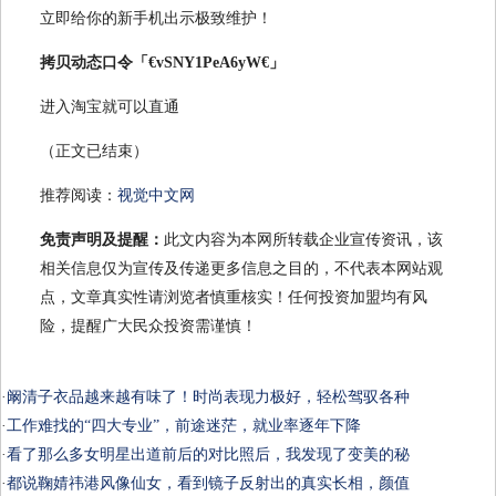
立即给你的新手机出示极致维护！
拷贝动态口令「€vSNY1PeA6yW€」
进入淘宝就可以直通
（正文已结束）
推荐阅读：
视觉中文网
免责声明及提醒：
此文内容为本网所转载企业宣传资讯，该
相关信息仅为宣传及传递更多信息之目的，不代表本网站观
点，文章真实性请浏览者慎重核实！任何投资加盟均有风
险，提醒广大民众投资需谨慎！
·
阚清子衣品越来越有味了！时尚表现力极好，轻松驾驭各种
·
工作难找的“四大专业”，前途迷茫，就业率逐年下降
·
看了那么多女明星出道前后的对比照后，我发现了变美的秘
·
都说鞠婧祎港风像仙女，看到镜子反射出的真实长相，颜值