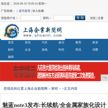
现在是：
2026-08-10 19:09:25 星期一
广告热线： |
设为首页
| 加入收藏
登陆用户名：
密码：
浏览
|
注册
首页
资讯
汽车
娱乐
教育
家居
财经
企业
游戏
时尚
商讯
消费
微商
广告
您现在的位置
上海企业新闻网
>
财经
> >正文内容
魅蓝note3发布:长续航/全金属家族化设计