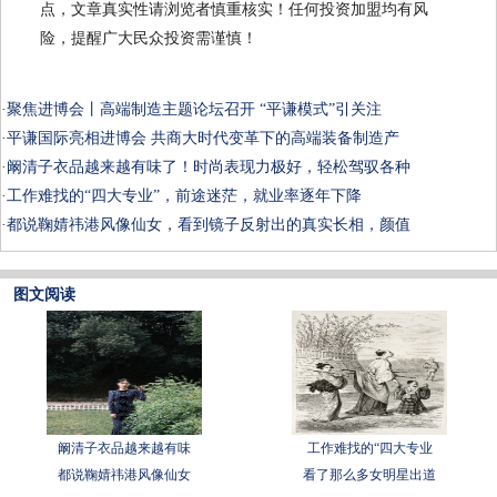
点，文章真实性请浏览者慎重核实！任何投资加盟均有风
险，提醒广大民众投资需谨慎！
·
聚焦进博会丨高端制造主题论坛召开 “平谦模式”引关注
·
平谦国际亮相进博会 共商大时代变革下的高端装备制造产
·
阚清子衣品越来越有味了！时尚表现力极好，轻松驾驭各种
·
工作难找的“四大专业”，前途迷茫，就业率逐年下降
·
都说鞠婧祎港风像仙女，看到镜子反射出的真实长相，颜值
图文阅读
阚清子衣品越来越有味
工作难找的“四大专业
都说鞠婧祎港风像仙女
看了那么多女明星出道