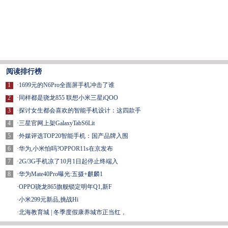
阅读排行榜
1
·
1699元的N6Pro全面屏手机冲击了谁
2
·
同样都是骁龙855 联想小米三星iQOO
3
·
探讨女生都会喜欢的智能手机设计：这四款手
4
·
三星官网上架GalaxyTabS6Lit
5
·
外媒评选TOP20智能手机：国产品牌入围
6
·
华为,小米怕吗?OPPOR11s在京发布
7
·
2G/3G手机凉了10月1日起停止终端入
8
·
华为Mate40Pro曝光:五摄+麒麟1
·
OPPO骁龙865旗舰锁定明年Q1,新F
·
小米299元新品,挑战Hi
·
北海教育城 | 冬季度假康养城市正当红，