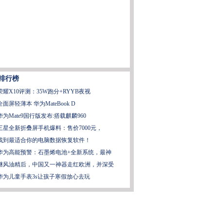
排行榜
荣耀X10评测：35W跑分+RYYB夜视
全面屏轻薄本 华为MateBook D
华为Mate9国行版发布:搭载麒麟960
三星全新折叠屏手机爆料：售价7000元，
找到最适合你的电脑数据恢复软件！
华为高能预警：石墨烯电池+全新系统，最神
继风油精后，中国又一神器走红欧洲，并深受
华为儿童手表3s让孩子寒假放心去玩