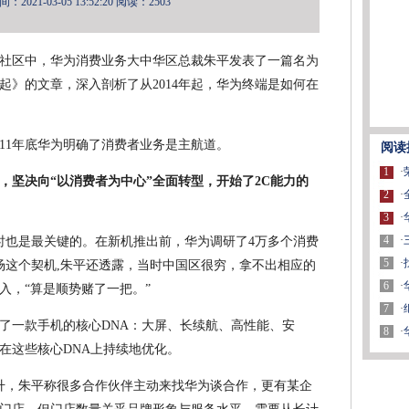
2021-03-05 13:52:20
阅读：2503
社区中，华为消费业务大中华区总裁朱平发表了一篇名为
起》的文章，深入剖析了从2014年起，华为终端是如何在
011年底华为明确了消费者业务是主航道。
阅读
1
·
，坚决向“以消费者为中心”全面转型，开始了2C能力的
2
·
3
·
4
·
同时也是最关键的。在新机推出前，华为调研了4万多个消费
5
·
市场这个契机,朱平还透露，当时中国区很穷，拿不出相应的
6
·
入，“算是顺势赌了一把。”
7
·
住了一款手机的核心DNA：大屏、长续航、高性能、安
8
·
在这些核心DNA上持续地优化。
提升，朱平称很多合作伙伴主动来找华为谈合作，更有某企