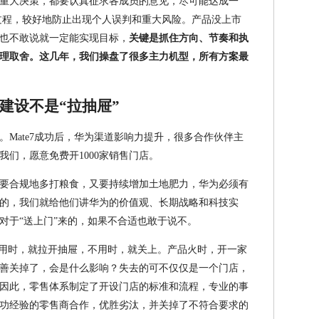
重大决策，都要认真征求各成员的意见，尽可能达成一
过程，较好地防止出现个人误判和重大风险。产品没上市
也不敢说就一定能实现目标，
关键是抓住方向、节奏和执
理取舍。这几年，我们操盘了很多主力机型，所有方案最
建设不是“拉抽屉”
Mate7成功后，华为渠道影响力提升，很多合作伙伴主
们，愿意免费开1000家销售门店。
要合规地多打粮食，又要持续增加土地肥力，华为必须有
的，我们就给他们讲华为的价值观、长期战略和科技实
对于“送上门”来的，如果不合适也敢于说不。
想用时，就拉开抽屉，不用时，就关上。产品火时，开一家
善关掉了，会是什么影响？失去的可不仅仅是一个门店，
因此，零售体系制定了开设门店的标准和流程，专业的事
功经验的零售商合作，优胜劣汰，并关掉了不符合要求的