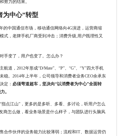
和努力的结果。
者为中心”转型
14年的中国通信市场，移动通信网络向4G演进，运营商缩
模式，老牌手机厂商受到冲击；消费升级,用户既理性又
对手变了，用户也变了。怎么办？
道，2012年形成“D/Mate”、“P”、“G”、“Y”四大手机
稳。2014年上半年，公司领导和消费者业务CEO余承东
决定：
必须弯道超车，坚决向“以消费者为中心”全面转
能力。
“指点江山”，更多的是多听、多看、多讨论，听用户怎么
和友商怎么做，看业务场景是什么样子，与团队进行头脑风
售合作伙伴的业务能力比较薄弱；流程和IT、数据运营仍