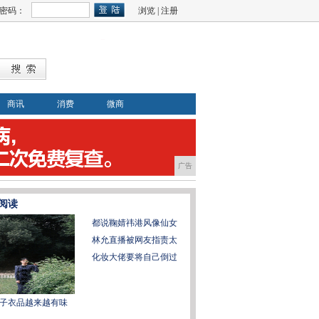
密码：
浏览
|
注册
商讯
消费
微商
广告
阅读
都说鞠婧祎港风像仙女
林允直播被网友指责太
化妆大佬要将自己倒过
子衣品越来越有味