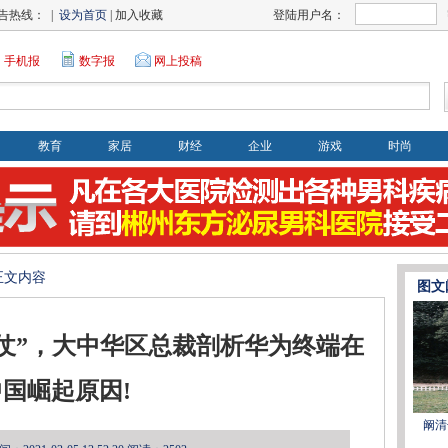
告热线： |
设为首页
| 加入收藏
登陆用户名：
手机报
数字报
网上投稿
教育
家居
财经
企业
游戏
时尚
>正文内容
图文
这一仗”，大中华区总裁剖析华为终端在
中国崛起原因!
阚清