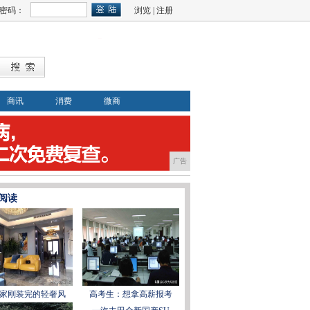
密码：
浏览
|
注册
商讯
消费
微商
广告
阅读
家刚装完的轻奢风
高考生：想拿高薪报考