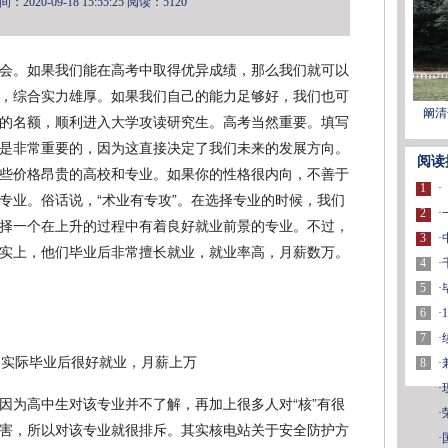
2020-09-18 15:55:25
阅读：5120
会。如果我们能在高考中取得优异成绩，那么我们就可以
，综合实力雄厚。如果我们自己的能力足够好，我们也可
阚清
的名额，顺利进入大学攻读研究生。高考当然重要。填写
是非常重要的，因为这直接决定了我们未来的发展方向。
阅读
些价格昂贵的高校和专业。如果你的性格很内向，不善于
1
·
专业。俗话说，“术业有专攻”。在选择专业的时候，我们
2
·
择一个在上升的过程中有着良好就业前景的专业。不过，
3
·
实上，他们毕业后非常擅长就业，就业率高，月薪数万。
4
·
5
·
6
·
7
·
8
·
·
因为高中生对该专业并不了解，再加上很多人对“核”有很
·
害，所以对该专业就很排斥。其实核电站关于安全防护方
·