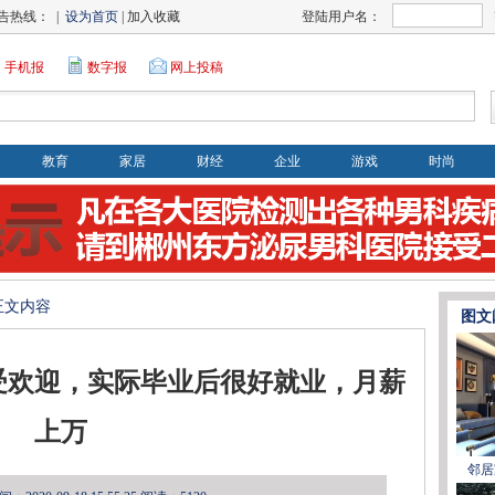
告热线： |
设为首页
| 加入收藏
登陆用户名：
手机报
数字报
网上投稿
教育
家居
财经
企业
游戏
时尚
>正文内容
图文
受欢迎，实际毕业后很好就业，月薪
上万
邻居