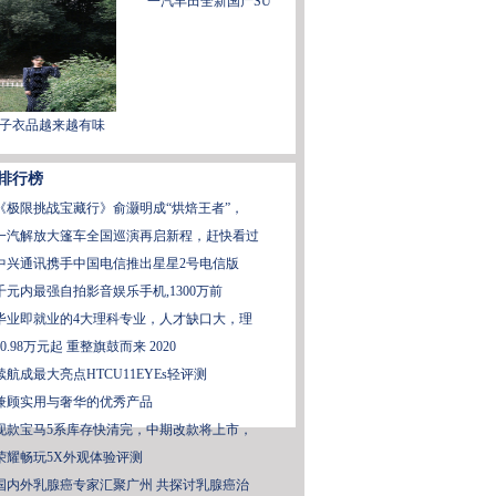
一汽丰田全新国产SU
子衣品越来越有味
排行榜
《极限挑战宝藏行》俞灏明成“烘焙王者”，
一汽解放大篷车全国巡演再启新程，赶快看过
中兴通讯携手中国电信推出星星2号电信版
千元内最强自拍影音娱乐手机,1300万前
毕业即就业的4大理科专业，人才缺口大，理
10.98万元起 重整旗鼓而来 2020
续航成最大亮点HTCU11EYEs轻评测
兼顾实用与奢华的优秀产品
现款宝马5系库存快清完，中期改款将上市，
荣耀畅玩5X外观体验评测
国内外乳腺癌专家汇聚广州 共探讨乳腺癌治