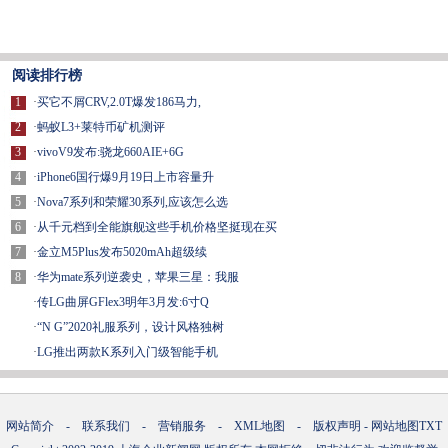
阅读排行榜
1
·
买它不屑CRV,2.0T爆发186马力,
2
·
蚂蚁L3+莱特币矿机测评
3
·
vivoV9发布:骁龙660AIE+6G
4
·
iPhone6国行爆9月19日上市容量升
5
·
Nova7系列和荣耀30系列,应该怎么选
6
·
从千元档到全能旗舰这些手机价格坚挺现在买
7
·
金立M5Plus发布5020mAh超级续
8
·
华为mate系列逆袭史，苹果三星：我服
·
传LG曲屏GFlex3明年3月发:6寸Q
·
“N G”2020礼服系列，设计风格独树
·
LG推出两款K系列入门级智能手机
网站简介
-
联系我们
-
营销服务
-
XML地图
-
版权声明
-
网站地图
TXT