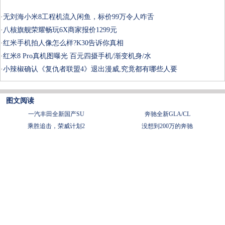
·
无刘海小米8工程机流入闲鱼，标价99万令人咋舌
·
八核旗舰荣耀畅玩6X商家报价1299元
·
红米手机拍人像怎么样?K30告诉你真相
·
红米8 Pro真机图曝光 百元四摄手机/渐变机身/水
·
小辣椒确认《复仇者联盟4》退出漫威,究竟都有哪些人要
图文阅读
一汽丰田全新国产SU
奔驰全新GLA/CL
乘胜追击，荣威计划2
没想到200万的奔驰