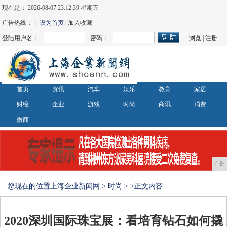
现在是：
2026-08-07 23:12:39 星期五
广告热线： |
设为首页
| 加入收藏
登陆用户名：
密码：
浏览
|
注册
首页
资讯
汽车
娱乐
教育
家居
财经
企业
游戏
时尚
商讯
消费
微商
广告
您现在的位置
上海企业新闻网
>
时尚
> >正文内容
2020深圳国际珠宝展：看培育钻石如何撬