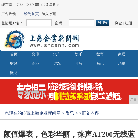
现在是：
2026-08-07 08:50:53 星期五
广告热线： |
设为首页
| 加入收藏
登陆用户名：
密码：
浏览
|
注册
首页
资讯
汽车
娱乐
教育
家居
财经
企业
游戏
时尚
商讯
消费
微商
广告
您现在的位置
上海企业新闻网
>
资讯
> >正文内容
颜值爆表，色彩华丽，徕声AT200无线蓝