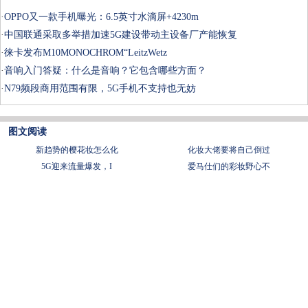
·
OPPO又一款手机曝光：6.5英寸水滴屏+4230m
·
中国联通采取多举措加速5G建设带动主设备厂产能恢复
·
徕卡发布M10MONOCHROM“LeitzWetz
·
音响入门答疑：什么是音响？它包含哪些方面？
·
N79频段商用范围有限，5G手机不支持也无妨
图文阅读
新趋势的樱花妆怎么化
化妆大佬要将自己倒过
5G迎来流量爆发，I
爱马仕们的彩妆野心不