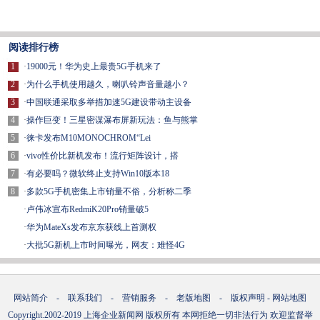
阅读排行榜
1
·
19000元！华为史上最贵5G手机来了
2
·
为什么手机使用越久，喇叭铃声音量越小？
3
·
中国联通采取多举措加速5G建设带动主设备
4
·
操作巨变！三星密谋瀑布屏新玩法：鱼与熊掌
5
·
徕卡发布M10MONOCHROM“Lei
6
·
vivo性价比新机发布！流行矩阵设计，搭
7
·
有必要吗？微软终止支持Win10版本18
8
·
多款5G手机密集上市销量不俗，分析称二季
·
卢伟冰宣布RedmiK20Pro销量破5
·
华为MateXs发布京东获线上首测权
·
大批5G新机上市时间曝光，网友：难怪4G
网站简介
-
联系我们
-
营销服务
-
老版地图
-
版权声明
-
网站地图
Copyright.2002-2019
上海企业新闻网
版权所有 本网拒绝一切非法行为 欢迎监督举