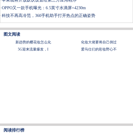
·
苹果或将开放默认设置给第三方应用程序
·
OPPO又一款手机曝光：6.5英寸水滴屏+4230m
·
科技不再高冷范，360手机助手打开热点的正确姿势
图文阅读
新趋势的樱花妆怎么化
化妆大佬要将自己倒过
5G迎来流量爆发，I
爱马仕们的彩妆野心不
阅读排行榜