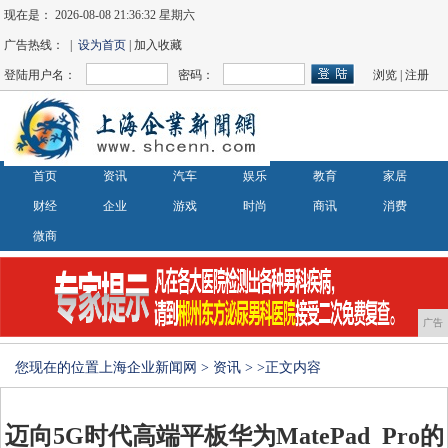
现在是：
2026-08-08 21:36:32 星期六
广告热线： |
设为首页
| 加入收藏
登陆用户名：
密码：
浏览
|
注册
首页
资讯
汽车
娱乐
教育
家居
财经
企业
游戏
时尚
商讯
消费
微商
广告
您现在的位置
上海企业新闻网
>
资讯
> >正文内容
迈向5G时代高端平板华为MatePad Pro的