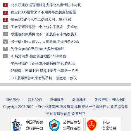
1
·
北京联通数据智能服务支撑北京疫情防控与复
2
·
稳定的iOS迅雷来了不用再每次想用都要重
3
·
曝光华为P40已在工信部入网，华为P30
4
·
王者荣耀我需要一个上分射手队友，安卓qq
5
·
联通组织体系再改革：涉及所有市场线员工
6
·
买手机别盲目跟风，目前最值得买的是这5部
7
·
为什么ipad的应用icon大多数都有H
8
·
AI焕活消费潜能 百度地图“2020体验
·
苹果骚操作！正研发环绕触摸屏全玻璃iPh
·
郑晓辉：民间中医 撑起中医学术流派一片天
·
TCL展示两款概念智能手机，别激动！仅仅
网站简介
-
联系我们
-
营销服务
-
老版地图
-
版权声明
-
网站地图
Copyright.2002-2019
上海企业新闻网
版权所有 本网拒绝一切非法行为 欢迎监督举
报 如有错误信息 欢迎纠正