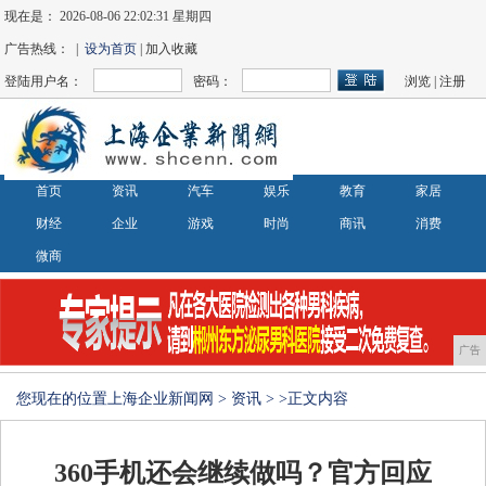
现在是：
2026-08-06 22:02:31 星期四
广告热线： |
设为首页
| 加入收藏
登陆用户名：
密码：
浏览
|
注册
首页
资讯
汽车
娱乐
教育
家居
财经
企业
游戏
时尚
商讯
消费
微商
广告
您现在的位置
上海企业新闻网
>
资讯
> >正文内容
360手机还会继续做吗？官方回应