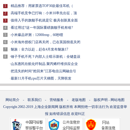
1
·
精品推荐：用家票选TOP30款最佳耳机（
2
·
高端手机竞争已打响：小米10率先出征，顶
3
·
值得入手的旗舰手机就是它 极具创新真全面
4
·
看过用过?这一年国际重磅旗舰手机有啥?
5
·
小米爆品评测：12000rmp，60秒喷
6
·
小米海外授权门店再关闭，已在英国彻底关闭
7
·
魅族：全力以赴，赶在4月发布魅族17
8
·
锤子手机不死？内部人士暗示新机：全键盘设
·
山东惠民欣航化纤制品 聚丙烯纤维供应企业
·
把流失的时间“抢回来”江苏电信云网融合引
·
最新11月手机cpu芯片天梯图，天降联发
网站简介
-
联系我们
-
营销服务
-
老版地图
-
版权声明
-
网站地图
Copyright.2002-2019
上海企业新闻网
版权所有 本网拒绝一切非法行为 欢迎监督举
报 如有错误信息 欢迎纠正