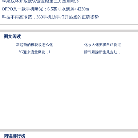
·
苹果或将开放默认设置给第三方应用程序
·
OPPO又一款手机曝光：6.5英寸水滴屏+4230m
·
科技不再高冷范，360手机助手打开热点的正确姿势
图文阅读
新趋势的樱花妆怎么化
化妆大佬要将自己倒过
5G迎来流量爆发，I
脾气暴躁新生儿走红，
阅读排行榜