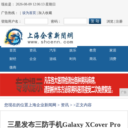
现在是：
2026-08-09 12:06:13 星期日
广告热线： |
设为首页
| 加入收藏
登陆用户名：
密码：
浏览
|
注册
首页
资讯
汽车
娱乐
教育
家居
财经
企业
游戏
时尚
商讯
消费
微商
广告
您现在的位置
上海企业新闻网
>
资讯
> >正文内容
三星发布三防手机Galaxy XCover Pro