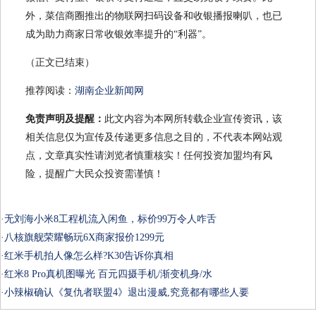
外，菜信商圈推出的物联网扫码设备和收银播报喇叭，也已
成为助力商家日常收银效率提升的“利器”。
（正文已结束）
推荐阅读：
湖南企业新闻网
免责声明及提醒：
此文内容为本网所转载企业宣传资讯，该
相关信息仅为宣传及传递更多信息之目的，不代表本网站观
点，文章真实性请浏览者慎重核实！任何投资加盟均有风
险，提醒广大民众投资需谨慎！
·
无刘海小米8工程机流入闲鱼，标价99万令人咋舌
·
八核旗舰荣耀畅玩6X商家报价1299元
·
红米手机拍人像怎么样?K30告诉你真相
·
红米8 Pro真机图曝光 百元四摄手机/渐变机身/水
·
小辣椒确认《复仇者联盟4》退出漫威,究竟都有哪些人要