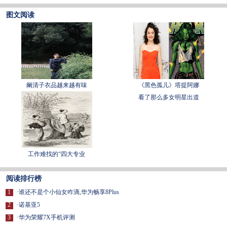
图文阅读
阚清子衣品越来越有味
《黑色孤儿》塔提阿娜
看了那么多女明星出道
工作难找的“四大专业
阅读排行榜
1
·
谁还不是个小仙女咋滴,华为畅享8Plus
2
·
诺基亚5
3
·
华为荣耀7X手机评测