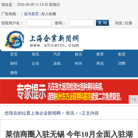
现在是：
2026-08-09 11:14:31 星期日
广告热线： |
设为首页
| 加入收藏
登陆用户名：
密码：
浏览
|
注册
首页
资讯
汽车
娱乐
教育
家居
财经
企业
游戏
时尚
商讯
消费
微商
广告
您现在的位置
上海企业新闻网
>
资讯
> >正文内容
菜信商圈入驻无锡 今年10月全面入驻湖