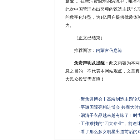
企业”。在新消费浪潮的洪流中，唯有
此次中国管理杰出奖项的甄选主题“长
的数字化转型，为1亿用户提供优质体
力。
（正文已结束）
推荐阅读：
内蒙古信息港
免责声明及提醒：
此文内容为本网
息之目的，不代表本网站观点，文章真
大民众投资需谨慎！
·
聚焦进博会丨高端制造主题论坛
·
平谦国际亮相进博会 共商大
·
阚清子衣品越来越有味了！时
·
工作难找的“四大专业”，前途
·
看了那么多女明星出道前后的