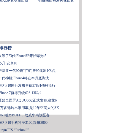
那么多女明星出道
都说鞠婧祎港风像仙女
排行榜
久等了!3代iPhoneSE开始曝光:5
必升!安卓10
诺基亚一代经典“胖6”,曾经卖出1亿台,
一代神机iPhone4将在本月底淘汰
华为P10国行发布售价3788起6种流行
iPhone 7值得升级iOS 13吗？
夏普全面屏AQUOSS2正式发布:骁龙6
4万多选铃木家用车,是12年空间大的SX
UNI引力BUFF，助威华南战区赛
华为P10手机将至3100,跌破3000
unjinTTS “Richmill”