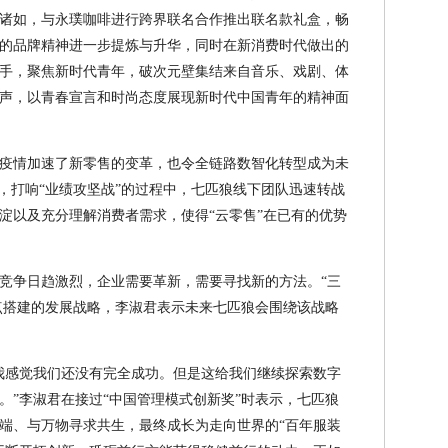
诸如，与永璞咖啡进行跨界联名合作推出联名款礼盒，畅
淀的品牌精神进一步提炼与升华，同时在新消费时代做出的
手，聚焦新时代青年，破次元壁集结来自音乐、戏剧、体
声，以青春宣言和时尚态度展现新时代中国青年的精神面
疫情加速了新零售的变革，也令全链路数智化转型成为未
，打响“业绩攻坚战”的过程中，七匹狼线下团队迅速转战
淀以及充分理解消费者需求，使得“云零售”在已有的优势
竞争日趋激烈，企业需要革新，需要寻找新的方法。“三
重点搭建的发展战略，李淑君表示未来七匹狼会围绕该战略
我感觉我们还没有完全成功。但是这给我们继续探索数字
。”李淑君在接过“中国管理模式创新奖”时表示，七匹狼
端、与万物寻求共生，最终成长为走向世界的“百年服装