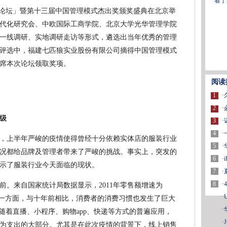
看了
全球论坛」暨第十三届中国管理模式杰出奖颁奖盛典在北京举
代化研究会、中欧国际工商学院、北京大学光华管理学院
一线调研、实地调研走访等形式，遴选出当年优秀的管理
评选中，福建七匹狼实业股份有限公司摘得中国管理模式
出席本次论坛领取奖项。
阅读
1
·
2
·
级
3
·
4
·
，上半年严峻的疫情使得曾经十分依赖实体店的服装行业
5
·
况都给品牌及管理者带来了严峻的挑战。事实上，突发的
6
·
示了服装行业今天面临的现状。
7
·
8
·
前。来自国家统计局数据显示，2011年零售额增速为
·
9%。另一方面，与十年前相比，消费者的消费习惯也发生了巨大
·
随着直播、小程序、购物app、快递等方式的普遍应用，
·
J
为支出的大部分。尤其是在此次疫情的背景下，线上销售