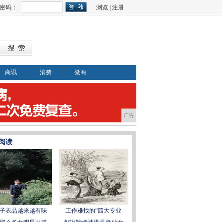
密码：
浏览
|
注册
商讯
消费
微商
广告
阅读
子衣品越来越有味
工作难找的“四大专业