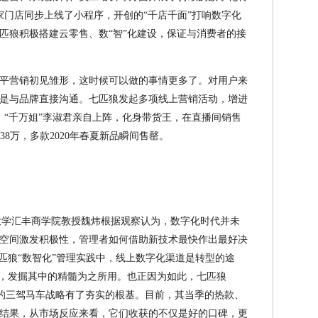
0家门店同步上线了小程序，开创的“千店千面”打响数字化
匹狼积极搭建云零售、数“智”化建设，保证与消费者的接
平营销初见雏形，这时候可以做的事情更多了。对用户来
是与品牌直接沟通。七匹狼发起多项线上营销活动，增进
，“千万姐”李淑君亲自上阵，化身带货王，在直播间销售
38万，多款2020年春夏新品瞬间售罄。
京大学汇丰商学院教授魏炜根据观察认为，数字化时代并未
空间激发积极性，管理者如何借助新技术最快作出最好决
匹狼“数智化”管理实践中，线上数字化渠道是转型的途
”，发掘其中的精髓为之所用。也正因为如此，七匹狼
转型的三驾马车战略有了夯实的根基。目前，其当季的热款、
结果，从市场反应来看，它们收获的不仅是好的口碑，更