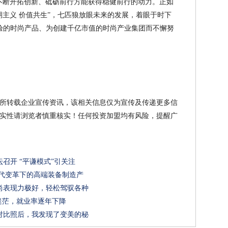
不断开拓创新、砥砺前行方能获得稳健前行的动力。正如
期主义 价值共生”，七匹狼放眼未来的发展，着眼于时下
验的时尚产品、为创建千亿市值的时尚产业集团而不懈努
所转载企业宣传资讯，该相关信息仅为宣传及传递更多信
实性请浏览者慎重核实！任何投资加盟均有风险，提醒广
召开 “平谦模式”引关注
时代变革下的高端装备制造产
尚表现力极好，轻松驾驭各种
迷茫，就业率逐年下降
对比照后，我发现了变美的秘