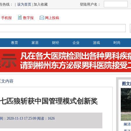
告热线： |
设为首页
| 加入收藏
登陆用户名：
手机报
数字报
网上投稿
教育
家居
财经
企业
游戏
时尚
>正文内容
图文
 七匹狼斩获中国管理模式创新奖
2020-11-13 17:25:09
阅读：1626
阚清