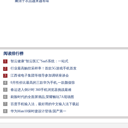
阚清子衣品越来越有味
阅读排行榜
1
·
智云健康“智云医汇”SaaS系统：一站式
2
·
行业最高触控采样率！首款5G游戏手机首发
3
·
江西省电子集团等领导参加调研座谈会
4
·
9月性价比最高的三款华为手机,一款颜值惊
5
·
春运进入倒计时 360手机浏览器挑战最难
6
·
刷脸时代的全面屏潮品,荣耀畅玩7A现场图
7
·
百度手机输入法，最好用的中文输入法下载起
8
·
华为Mate10保时捷设计登场:国产第一