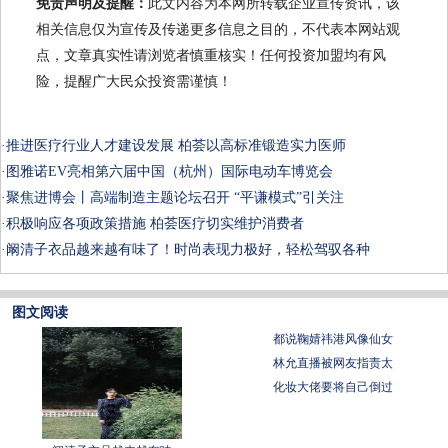
免责声明及提醒：
此文内容为本网所转载企业宣传资讯，该
相关信息仅为宣传及传递更多信息之目的，不代表本网站观
点，文章真实性请浏览者慎重核实！任何投资加盟均有风
险，提醒广大民众投资需谨慎！
·
推进医疗行业人才建设发展 柏荟以高标准锻造实力医师
·
图雅诺EV亮相第六届中国（杭州）国际电动车博览会
·
聚焦进博会丨高端制造主题论坛召开 “平谦模式”引关注
·
​积极响应各项政策措施 柏荟医疗切实维护消费者
·
阚清子衣品越来越有味了！时尚表现力极好，轻松驾驭各种
图文阅读
都说鞠婧祎港风像仙女
林允直播被网友指责太
化妆大佬要将自己倒过