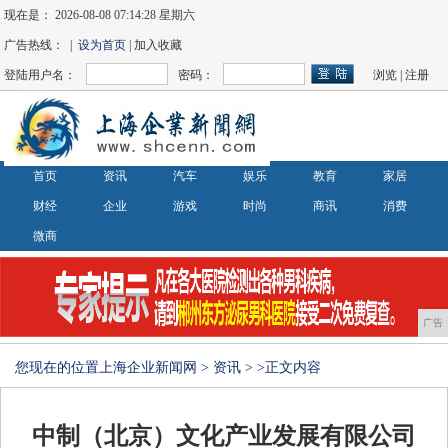
现在是：
2026-08-08 07:14:28 星期六
广告热线： |
设为首页
| 加入收藏
登陆用户名：
密码：
浏览
|
注册
首页
资讯
汽车
娱乐
教育
家居
财经
企业
游戏
时尚
商讯
消费
微商
广告
您现在的位置
上海企业新闻网
>
资讯
> >正文内容
中制（北京）文化产业发展有限公司