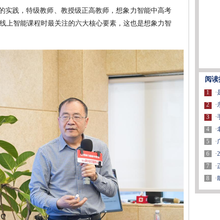
实践，特级教师、教授级正高教师，想象力智能中高考
线上智能课程时最关注的六大核心要素，这也是想象力智
阅读
1
·
2
·
3
·
4
·
5
·
6
·
7
·
8
·