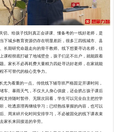
关切。给孩子找到真正会讲课、懂备考的一线好老师，是
当下城乡教育资源仍存在明显差距，很多三四线城市、县
、长期研究命题走向的骨干教师。线下想要寻访名师，往
上课程彻底打破了地域壁垒，孩子们足不出户，就能跟着
题。家长不必再耗费大量精力四处寻访好老师，在家就能
程不可替代的核心竞争力。
长尤为看重的一点。传统线下辅导班严格固定开课时间，
堵车、暴雨天气，不仅大人身心俱疲，还会挤占孩子课后
程支持随时暂停、无限次回看，学生可以完全自主把控学
听，吃透原理再继续学习；已经熟练掌握的内容，也可以
后、周末碎片化时间安排学习，不必被固化的线下课表束
去家长来回接送的辛劳。