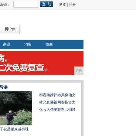
密码：
浏览
|
注册
商讯
消费
微商
广告
阅读
都说鞠婧祎港风像仙女
林允直播被网友指责太
化妆大佬要将自己倒过
子衣品越来越有味