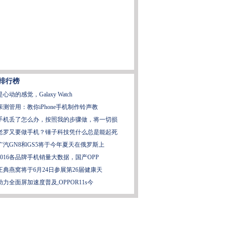
排行榜
是心动的感觉，Galaxy Watch
亲测管用：教你iPhone手机制作铃声教
手机丢了怎么办，按照我的步骤做，将一切损
老罗又要做手机？锤子科技凭什么总是能起死
广汽GN8和GS5将于今年夏天在俄罗斯上
2016各品牌手机销量大数据，国产OPP
正典燕窝将于6月24日参展第26届健康天
助力全面屏加速度普及,OPPOR11s今