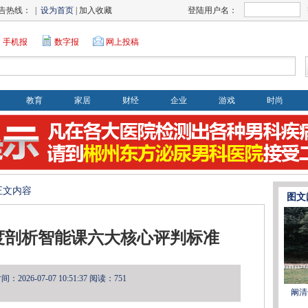
告热线： |
设为首页
| 加入收藏
登陆用户名：
手机报
数字报
网上投稿
教育
家居
财经
企业
游戏
时尚
>正文内容
图文
度剖析智能课六大核心评判标准
2026-07-07 10:51:37
阅读：751
阚清