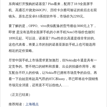
东商城打开预购的诺基亚7 Plus看来，配用了18:9全面屏手
机、高通芯片骁龙660CPU、历经卡尔蔡司验证的前后左右双
镜头、原生态安卓8.0系统软件等，市场价为2299元。
要了解的是，OPPO、vivo类似配备的型号都会3000元上下，
即便 是沒有选用全面屏手机的小米手机Note3市场价也做到
1899元起。可以说，诺基亚7 Plus性价比高還是很非常好的。
这也代表着，将要上市的别的诺基亚新款手机上也可能选用
相近的定价策略。
尽管中国手机上市场需求更加激烈，但Nokia如今還是具有一
定竞争的。赞不绝口的材料和质量、出众的拍摄作用等，相
互配合不吓人的价钱，让Nokia早已拥有市场竞争的自信。再
看一下自始至终趾高气昂的HTC和sony，早已即将在中国销售
市场完全消退，还简直不可以怨他人……
（正文已结束）
推荐阅读：
上海视点