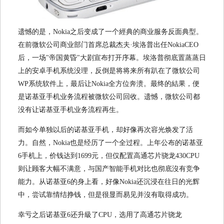
遗憾的是，Nokia之后变成了一个經典的商业服务反面典型。
在前微软公司商业部门首席总裁杰夫·埃洛普出任NokiaCEO
后，一场"帝国黄昏"大剧宣布打开序幕。埃洛普彻底置蒸蒸日
上的安卓手机系统没理，反倒是将将来所有趴在了微软公司
WP系统软件上，最后让Nokia全方位奔溃。最终的結果，便
是诺基亚手机业务流程被微软公司回收。遗憾，微软公司都
没有让诺基亚手机业务流程再生。
而如今单独以后的诺基亚手机，却好像再次容光焕发了活
力。自然，Nokia也是经历了一个全过程。上年公布的诺基亚
6手机上，价钱达到1699元，但仅配置高通芯片骁龙430CPU
则让顾客大幅不满意，与国产智能手机对比也彻底沒有竞争
能力。从诺基亚6的身上看，好像Nokia还沉浸在往日的光辉
中，尝试靠情结挣钱，但是很显而易见并沒有取得成功。
幸亏之后诺基亚6还升級了CPU，选用了高通芯片骁龙