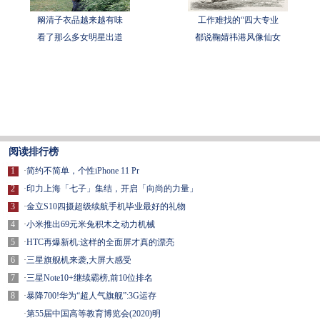
阚清子衣品越来越有味
工作难找的“四大专业
看了那么多女明星出道
都说鞠婧祎港风像仙女
阅读排行榜
1
·
简约不简单，个性iPhone 11 Pr
2
·
印力上海「七子」集结，开启「向尚的力量」
3
·
金立S10四摄超级续航手机毕业最好的礼物
4
·
小米推出69元米兔积木之动力机械
5
·
HTC再爆新机:这样的全面屏才真的漂亮
6
·
三星旗舰机来袭,大屏大感受
7
·
三星Note10+继续霸榜,前10位排名
8
·
暴降700!华为“超人气旗舰”:3G运存
·
第55届中国高等教育博览会(2020)明