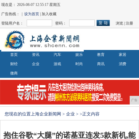
现在是：
2026-08-07 12:55:18 星期五
广告热线： |
设为首页
| 加入收藏
登陆用户名：
密码：
浏览
|
注册
首页
资讯
汽车
娱乐
教育
家居
财经
企业
游戏
时尚
商讯
消费
微商
广告
您现在的位置
上海企业新闻网
>
企业
> >正文内容
抱住谷歌“大腿”的诺基亚连发5款新机,能