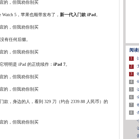
ple Watch 5，苹果也顺带发布了，
新一代入门款 iPad
。
，没有任何后缀。
阅读
1
·
明是 iPad 的正统续作：
iPad 7
。
2
·
3
·
4
·
5
·
6
·
身边的人，看到 329 刀（约合 2339.88 人民币）的
7
·
8
·
·
·
·