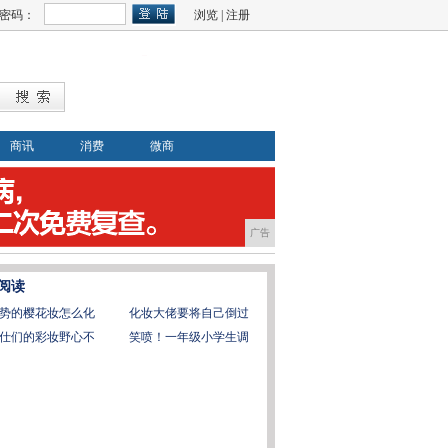
密码：
浏览
|
注册
商讯
消费
微商
广告
阅读
势的樱花妆怎么化
化妆大佬要将自己倒过
仕们的彩妆野心不
笑喷！一年级小学生调