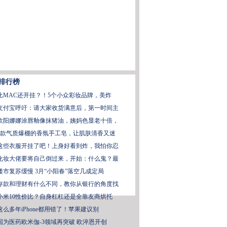
排行榜
比MAC还开挂？！5个小众彩妆品牌，美炸
支付宝呼吁：请大家收货满意后，第一时间主
欧阳娜娜涂唇釉像抹猪油，姨妈色显老十倍，
6款气质爆棚的香氛手工皂，让肌肤清香又迷
这些衣服开挂了吧！上身好看到炸，我怕你忍
化妆大佬要将自己倒过来，开始：什么鬼？最
楼市复苏缓慢 3月“小阳春”落空几成定局
存款和理财有什么不同，教你从银行的角度找
小米10性价比？自身杠杠还是全靠友商烘托
这么多年iPhone都用错了！苹果建议别
国为医药欧米伽-3领域再突破 欧淬恩开创