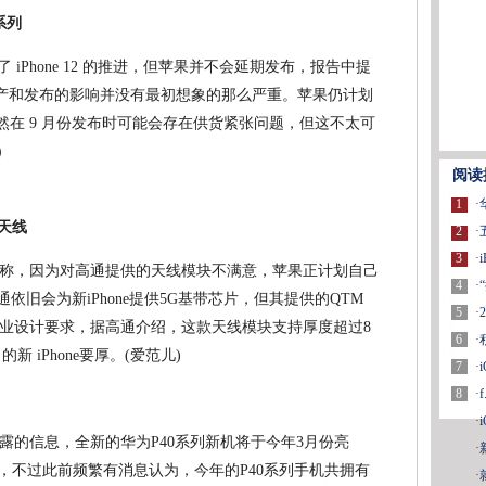
 系列
影响了 iPhone 12 的推进，但苹果并不会延期发布，报告中提
 系列生产和发布的影响并没有最初想象的那么严重。苹果仍计划
系列。虽然在 9 月份发布时可能会存在供货紧张问题，但这不太可
）
阅读
1
·
G天线
2
·
3
·
称，因为对高通提供的天线模块不满意，苹果正计划自己
4
·
通依旧会为新iPhone提供5G基带芯片，但其提供的QTM
5
·
的工业设计要求，据高通介绍，这款天线模块支持厚度超过8
6
·
 iPhone要厚。(爱范儿)
7
·
8
·
·
露的信息，全新的华为P40系列新机将于今年3月份亮
·
Pro，不过此前频繁有消息认为，今年的P40系列手机共拥有
·