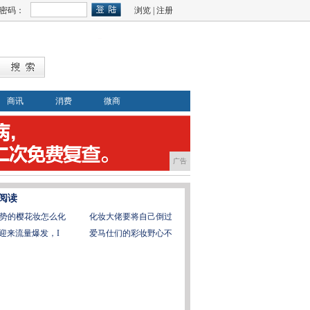
密码：
浏览
|
注册
商讯
消费
微商
广告
阅读
势的樱花妆怎么化
化妆大佬要将自己倒过
G迎来流量爆发，I
爱马仕们的彩妆野心不