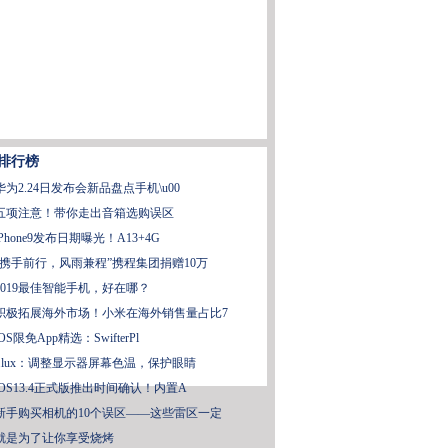
排行榜
华为2.24日发布会新品盘点手机\u00
五项注意！带你走出音箱选购误区
iPhone9发布日期曝光！A13+4G
“携手前行，风雨兼程”携程集团捐赠10万
2019最佳智能手机，好在哪？
积极拓展海外市场！小米在海外销售量占比7
iOS限免App精选：SwifterPl
f.lux：调整显示器屏幕色温，保护眼睛
iOS13.4正式版推出时间确认！内置A
新手购买相机的10个误区——这些雷区一定
就是为了让你享受烧烤