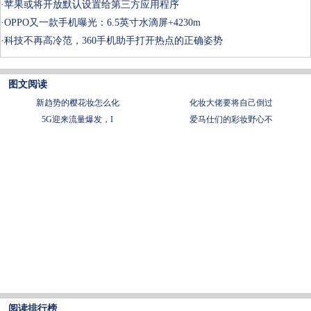
·
苹果或将开放默认设置给第三方应用程序
·
OPPO又一款手机曝光：6.5英寸水滴屏+4230m
·
科技不再高冷范，360手机助手打开热点的正确姿势
图文阅读
新趋势的樱花妆怎么化
化妆大佬要将自己倒过
5G迎来流量爆发，I
爱马仕们的彩妆野心不
阅读排行榜