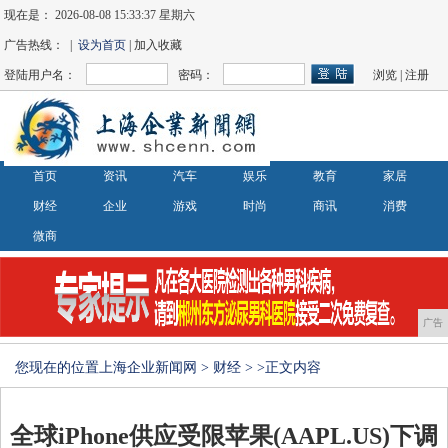
现在是：
2026-08-08 15:33:38 星期六
广告热线： |
设为首页
| 加入收藏
登陆用户名：
密码：
浏览
|
注册
首页
资讯
汽车
娱乐
教育
家居
财经
企业
游戏
时尚
商讯
消费
微商
广告
您现在的位置
上海企业新闻网
>
财经
> >正文内容
全球iPhone供应受限苹果(AAPL.US)下调