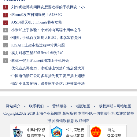
1
·
刘作虎微博询问网友想要啥样的手机网友：小
2
·
iPhone9发布日期曝光！A13+4G
3
·
iOS14泄天机：iPhone9将有功能
4
·
小米10上手体验：小米冲向高端十周年之作
5
·
刚刚，手机百度出现大BUG，李彦宏你是只
6
·
IOSAPP上架审核过程中常见问题
7
·
实力对标三星S20Ultra？华为P40
8
·
教你一键为iPhone截图加上手机外壳，
·
优化业态再发力，永旺佛山悦然广场店盛大开
·
中国电信浙江公司多举措为复工复产插上翅膀
·
搞定小儿常见病，跟专家学会这几种推拿手法
网站简介
-
联系我们
-
营销服务
-
老版地图
-
版权声明
-
网站地图
Copyright.2002-2019
上海企业新闻网
版权所有 本网拒绝一切非法行为 欢迎监督举
报 如有错误信息 欢迎纠正