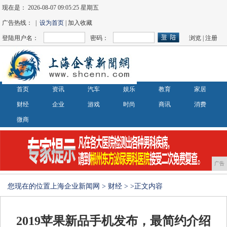
现在是：
2026-08-07 09:05:25 星期五
广告热线： |
设为首页
| 加入收藏
登陆用户名：
密码：
浏览
|
注册
首页
资讯
汽车
娱乐
教育
家居
财经
企业
游戏
时尚
商讯
消费
微商
广告
您现在的位置
上海企业新闻网
>
财经
> >正文内容
2019苹果新品手机发布，最简约介绍