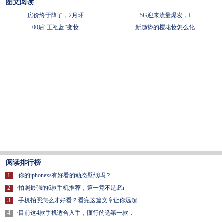
图文阅读
房价终于降了，2月环
5G迎来流量爆发，I
00后“王祖蓝”变妆
新趋势的樱花妆怎么化
阅读排行榜
1
·
你的iphonexs有好看的动态壁纸吗？
2
·
拍照最强的6款手机推荐，第一竟不是iPh
3
·
手机拍照怎么才好看？看完这篇文章让你远超
4
·
目前这4款手机适合入手，懂行的选第一款，