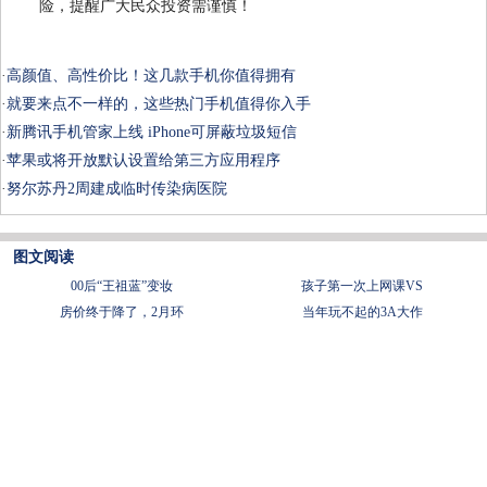
险，提醒广大民众投资需谨慎！
·
高颜值、高性价比！这几款手机你值得拥有
·
就要来点不一样的，这些热门手机值得你入手
·
新腾讯手机管家上线 iPhone可屏蔽垃圾短信
·
苹果或将开放默认设置给第三方应用程序
·
努尔苏丹2周建成临时传染病医院
图文阅读
00后“王祖蓝”变妆
孩子第一次上网课VS
房价终于降了，2月环
当年玩不起的3A大作