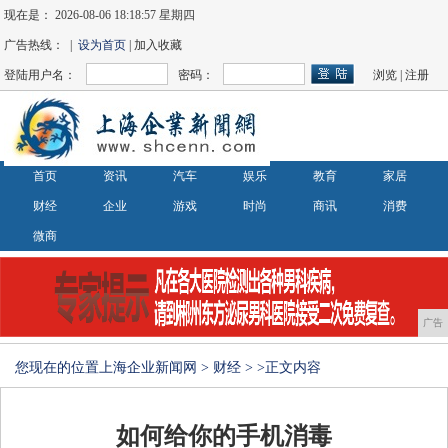
现在是：
2026-08-06 18:18:57 星期四
广告热线： |
设为首页
| 加入收藏
登陆用户名：
密码：
浏览
|
注册
首页
资讯
汽车
娱乐
教育
家居
财经
企业
游戏
时尚
商讯
消费
微商
广告
您现在的位置
上海企业新闻网
>
财经
> >正文内容
如何给你的手机消毒