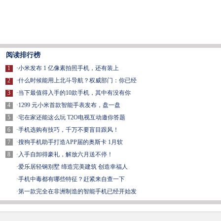
阅读排行榜
1
·
小米发布 1 亿像素拍照手机，还有装上
2
·
什么时候能用上北斗导航？权威部门：你已经
3
·
当下最值得入手的10款手机，其中有没有你
4
·
1299 元小米首款智能手表发布，盘一盘
5
·
宅在家还能这么玩 T2O电视互动邀你答题
6
·
手机选购有技巧，千万不要盲目跟风！
7
·
搜狗手机助手打造APP届的奥斯卡 1月软
8
·
入手自卸得豪礼，解放六月送不停！
·
爱乐居轻钢别墅 缔造完美建筑 创造幸福人
·
手机中毒都有哪些特征？赶紧来自查一下
·
第一款完全在非洲制造的智能手机已经开始发