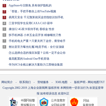
1
·
AppStore今日限免 具有保护隐私的
2
·
「答疑」手把手教你上传YouTube视频
3
·
易用又安全 千元预算就买这些指纹识别手机
4
·
三亚学院学生应用CAXA CAD 获毕
5
·
康佳E2 4G双卡双待手机 香槟金 性价
6
·
拆手机神器 小米五金店开张 精修螺丝刀售
7
·
手机耗电太严重？只要关闭了这些，甭管啥手
8
·
努比亚官方曝光红魔3电竞手机：全行业顶级
·
怎么选择合适的项目加盟？云纸一定不会让你
·
最高配置的Android One手机登场
·
华为HCS全栈云解决方案助力江西铜业集团
网站简介
-
联系我们
-
营销服务
-
XML地图
-
版权声明
-
网站地图
TXT
Copyright.2002-2019
上海企业新闻网
版权所有 本网拒绝一切非法行为 欢迎监督举
报 如有错误信息 欢迎纠正