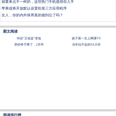
·
就要来点不一样的，这些热门手机值得你入手
·
苹果或将开放默认设置给第三方应用程序
·
女人，你的内外保养真的做到位了吗？
图文阅读
00后“王祖蓝”变妆
孩子第一次上网课VS
房价终于降了，2月环
当年玩不起的3A大作
阅读排行榜