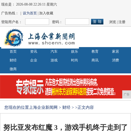
现在是：
2026-08-08 22:26:11 星期六
广告热线： |
设为首页
| 加入收藏
登陆用户名：
密码：
浏览
|
注册
首页
资讯
汽车
娱乐
教育
家居
财经
企业
游戏
时尚
商讯
消费
微商
广告
您现在的位置
上海企业新闻网
>
财经
> >正文内容
努比亚发布红魔 3，游戏手机终于走到了