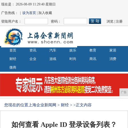
现在是：
2026-08-09 11:29:41 星期日
广告热线： |
设为首页
| 加入收藏
登陆用户名：
密码：
浏览
|
注册
首页
资讯
汽车
娱乐
教育
家居
财经
企业
游戏
时尚
商讯
消费
微商
广告
您现在的位置
上海企业新闻网
>
财经
> >正文内容
如何查看 Apple ID 登录设备列表？