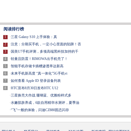
阅读排行榜
1
·
三星 Galaxy S10 上手体验：真
2
·
注意：分期买手机，一定小心里面的陷阱！否
3
·
国美U7手机评测，多项高端黑科技加持的千
4
·
轻量且防震！RIMOWA出手机壳了！
5
·
智能手机存储卡插槽渗透率达新高
6
·
未来手机新高度 “真一体化”5G手机vi
7
·
如何查看 Apple ID 登录设备列表
8
·
HTC宣布8月30日发布HTC U12
·
三星换壳大作战 珊瑚蓝、优雅粉样式多
·
水嫩肌肤养成，6款自用精华水测评，夏季油
·
“飞”一般的体验，闪迪CZ880固态闪存