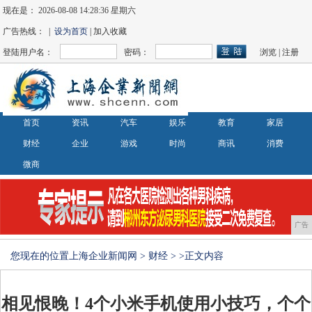
现在是：
2026-08-08 14:28:36 星期六
广告热线： |
设为首页
| 加入收藏
登陆用户名：
密码：
浏览
|
注册
首页
资讯
汽车
娱乐
教育
家居
财经
企业
游戏
时尚
商讯
消费
微商
广告
您现在的位置
上海企业新闻网
>
财经
> >正文内容
相见恨晚！4个小米手机使用小技巧，个个