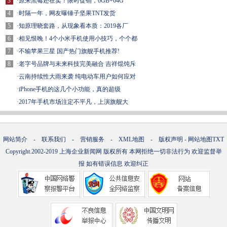
3
·
原来黑莓还在卖！限时促销，6GB+64G
4
·
时隔一年，网友曝锤子坚果TNT发货
5
·
知原理晓套路，从现象看本质：2019各厂
6
·
相见恨晚！4个小米手机使用小技巧，个个都
7
·
不输苹果三星 国产热门旗舰手机推荐!
8
·
老字号品牌与未来科技完美融合 吉祥馄饨斥
·
云南持续性大雨来袭 纯电动车用户如何应对
·
iPhone手机的这几个小功能，真的超级
·
2017年手机市场注定不平凡，上演旗舰大
网站简介
-
联系我们
-
营销服务
-
XML地图
-
版权声明
-
网站地图
TXT
Copyright.2002-2019
上海企业新闻网
版权所有 本网拒绝一切非法行为 欢迎监督举
报 如有错误信息 欢迎纠正