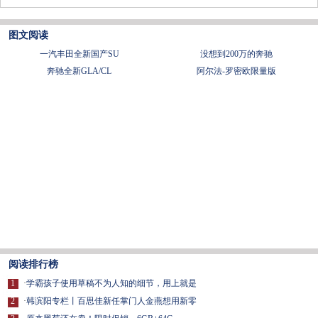
图文阅读
一汽丰田全新国产SU
没想到200万的奔驰
奔驰全新GLA/CL
阿尔法-罗密欧限量版
阅读排行榜
1
·
学霸孩子使用草稿不为人知的细节，用上就是
2
·
韩滨阳专栏丨百思佳新任掌门人金燕想用新零