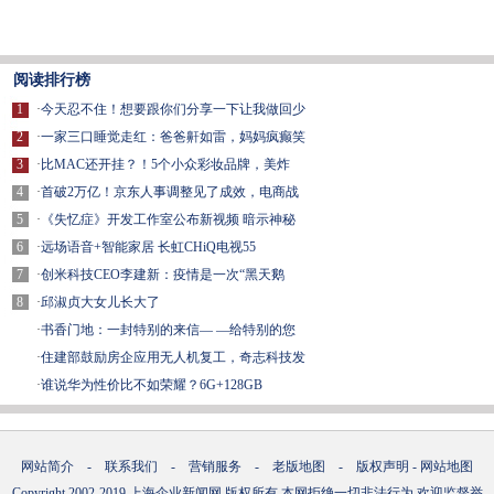
阅读排行榜
1
·
今天忍不住！想要跟你们分享一下让我做回少
2
·
一家三口睡觉走红：爸爸鼾如雷，妈妈疯癫笑
3
·
比MAC还开挂？！5个小众彩妆品牌，美炸
4
·
首破2万亿！京东人事调整见了成效，电商战
5
·
《失忆症》开发工作室公布新视频 暗示神秘
6
·
远场语音+智能家居 长虹CHiQ电视55
7
·
创米科技CEO李建新：疫情是一次“黑天鹅
8
·
邱淑贞大女儿长大了
·
书香门地：一封特别的来信— —给特别的您
·
住建部鼓励房企应用无人机复工，奇志科技发
·
谁说华为性价比不如荣耀？6G+128GB
网站简介
-
联系我们
-
营销服务
-
老版地图
-
版权声明
-
网站地图
Copyright.2002-2019
上海企业新闻网
版权所有 本网拒绝一切非法行为 欢迎监督举