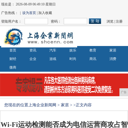
现在是：
2026-08-09 06:49:10 星期日
广告热线： |
设为首页
| 加入收藏
登陆用户名：
密码：
浏览
|
注册
首页
资讯
汽车
娱乐
教育
家居
财经
企业
游戏
时尚
商讯
消费
微商
广告
您现在的位置
上海企业新闻网
>
家居
> >正文内容
Wi-Fi运动检测能否成为电信运营商攻占智