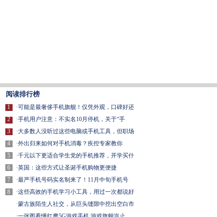
阅读排行榜
1
·
可能是最奢侈手机旗舰！仅凭外观，口碑好还
2
·
手机用户注意：不实名10月停机，关于“手
3
·
大多数人没听过这些电脑或手机工具，但职场
4
·
外出归来如何对手机消毒？疾控专家教你
5
·
千元以下更适合学生党的手机推荐，开学买什
6
·
英国：这些方式让圣诞手机购物更便捷
7
·
最严手机号码实名制来了！11月中旬手机号
8
·
这些高效的手机学习小工具，用过一次都说好
·
蒙古族陌生人社交，从巨头缝隙中挖出空白市
·
一张图看懂红魔5G游戏手机 游戏旗舰岂止