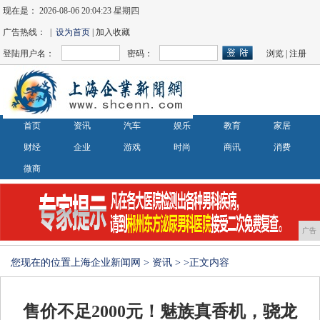
现在是：
2026-08-06 20:04:23 星期四
广告热线： |
设为首页
| 加入收藏
登陆用户名：
密码：
浏览
|
注册
首页
资讯
汽车
娱乐
教育
家居
财经
企业
游戏
时尚
商讯
消费
微商
广告
您现在的位置
上海企业新闻网
>
资讯
> >正文内容
售价不足2000元！魅族真香机，骁龙