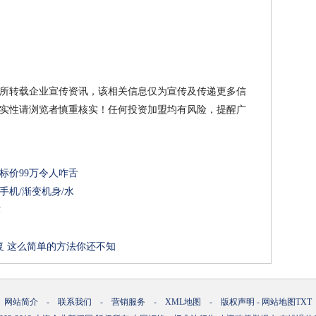
所转载企业宣传资讯，该相关信息仅为宣传及传递更多信
实性请浏览者慎重核实！任何投资加盟均有风险，提醒广
标价99万令人咋舌
摄手机/渐变机身/水
作
复 这么简单的方法你还不知
网站简介
-
联系我们
-
营销服务
-
XML地图
-
版权声明
-
网站地图
TXT