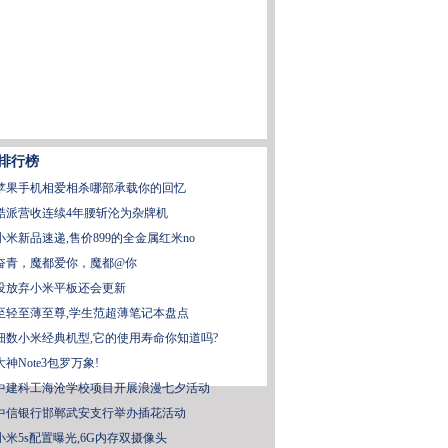
排行榜
苹果手机相爱相杀哪部承载你的回忆
酷派营收连续4年腰斩沦为杂牌机
小米新品速递,售价899的全金属红米no
奋青，魔都爱你，魔都@你
没放弃小米平板还会更新
至轻至薄至尊,学生范超薄笔记本盘点
细数小米经典机型,它的使用寿命你知道吗?
大神Note3包罗万象!
中建科工海沧学校项目开展浪漫七夕活动
中信银行邯郸武安支行举办插花活动
小米5s配置曝光,6G内存双摄像头