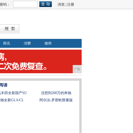
密码：
浏览
|
注册
商讯
消费
微商
广告
阅读
汽丰田全新国产SU
没想到200万的奔驰
驰全新GLA/CL
阿尔法-罗密欧限量版