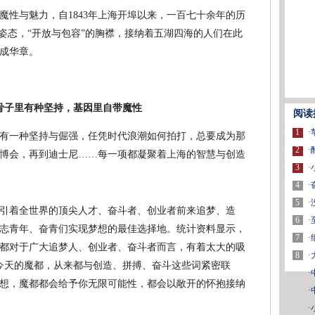
与魅力，自1843年上海开埠以来，一百七十余年的历
姿态，“开放与包容”的胸襟，接纳着五湖四海的人们在此
成华章。
骨子里有种坚持，基因里自带魔性
阅读
1
·
一种坚持与倔强，任凭时代浪潮如何拍打，总要成为那
2
·
博会，再到迪士尼……每一项都凝聚着上海的智慧与创造
3
·
4
·
5
·
着全世界的顶尖人才、奋斗者、创业者前来追梦、造
6
·
有志青年、奋青们实现梦想的最佳选择地。统计资料显示，
7
·
魔都对于广大追梦人、创业者、奋斗者而言，有着太大的吸
8
·
纪今天的魔都，从来都与创造、拼搏、奋斗这些词紧密联
·
想，魔都都会给予你无限可能性，都会以敞开的怀抱接纳
·
·