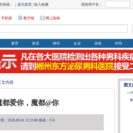
告热线： |
设为首页
| 加入收藏
登陆用户名：
手机报
数字报
网上投稿
教育
家居
财经
企业
游戏
时尚
>正文内容
图文
一
奔
魔都爱你，魔都@你
2020-09-01 15:53:08
阅读：574