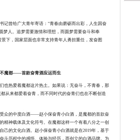
书记曾给广大青年寄语：“青春由磨砺而出彩，人生因奋
是圆梦人。追梦需要激情和理想，而圆梦需要奋斗和奉
背景下，国家层面也非常支持青年人勇担重任，发奋图
不魔都——首款奋青酒应运而生
也热爱着魔都这片热土。如果说：无奋斗，不青春，那
魔都从来都爱着奋青，而不同时代的奋青们也在不断创造
受众的中度白酒——赵小保奋青小白酒，是魔都的首款奋
的精神载体及文化符号。在魔都这样一个有着八分之一创
自己的文化白酒。赵小保奋青小白酒就是在2019年，基于
奋斗历程中的感悟、体验与经历，而创立的白酒品牌。为