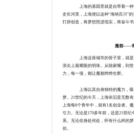
上海的基因里就是自带着一种魔性
史长河里，上海便以这种“海纳百川”的
打拼创造，将梦想照进现实，将奋斗书
魔都——
上海这座城市的骨子里，就是有
浪尖上最耀眼的明珠。从陆家嘴，到世
力，每一项，都让魔都烨烨生辉。
上海以其自身独特的魔力，吸引
梦。21世纪的今天，上海依旧是无数
上海每8个青年中，就有1名创业者。
引力。无论是170多年前，还是21世
系。无论你身处何处，怀有什么样的梦
你。