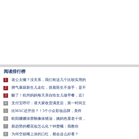
阅读排行榜
1
·
老公太懒？没关系，我们有这几个比较实用的
2
·
脾气暴躁新生儿走红，抓着医生不放手：是不
3
·
酸了！杭州妈妈每天亲自给女儿做早餐，近1
4
·
支付宝呼吁：请大家收货满意后，第一时间主
5
·
比MAC还开挂？！5个小众彩妆品牌，美炸
6
·
欧阳娜娜涂唇釉像抹猪油，姨妈色显老十倍，
7
·
新趋势的樱花妆怎么化？钟楚曦：我教你
8
·
为何空姐嘴上涂的口红，都会这么好看？