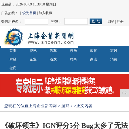
现在是：
2026-08-09 13:38:31 星期日
广告热线： |
设为首页
| 加入收藏
登陆用户名：
密码：
浏览
|
注册
首页
资讯
汽车
娱乐
教育
家居
财经
企业
游戏
时尚
商讯
消费
微商
广告
您现在的位置
上海企业新闻网
>
游戏
> >正文内容
《破坏领主》IGN评分5分 Bug太多了无法