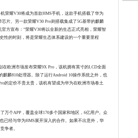
G手机荣耀V30将成为首款HMS手机，这款手机搭载了华为
带芯片。另一款荣耀V30 Pro则搭载集成了5G基带的麒麟
耀手机官方宣布：“荣耀V30将以全新的生态正式亮相，荣耀智
史性的时刻，将是荣耀生态体系建设的一个重要里程
在欧洲市场发布荣耀9X Pro，该机拥有英寸的LCD全面
麟810处理器。除了运行Android 10操作系统之外，也
 Pro的定价不贵太贵，该机有望成为华为在欧洲市场卷土
了万个APP，覆盖全球170多个国家和地区，6亿用户。众
也已经与华为HMS展开深入的合作。如果不出意外，华
力竞争者。