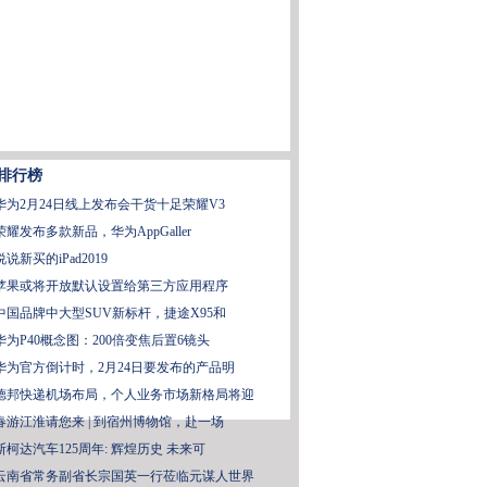
排行榜
华为2月24日线上发布会干货十足荣耀V3
荣耀发布多款新品，华为AppGaller
说说新买的iPad2019
苹果或将开放默认设置给第三方应用程序
中国品牌中大型SUV新标杆，捷途X95和
华为P40概念图：200倍变焦后置6镜头
华为官方倒计时，2月24日要发布的产品明
德邦快递机场布局，个人业务市场新格局将迎
春游江淮请您来 | 到宿州博物馆，赴一场
斯柯达汽车125周年: 辉煌历史 未来可
云南省常务副省长宗国英一行莅临元谋人世界