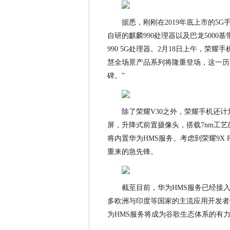
据悉，刚刚在2019年底上市的5
自研的麒麟990处理器以及巴龙5000基
990 5G处理器。2月18日上午，荣
慧全场景产品系列将隆重登场，这一历
碑。”
除了荣耀V30之外，荣耀手机还计划
屏，升降式前置摄像头，搭载7nm工艺的麒
将内置华为HMS服务。考虑到荣耀9X
重来的急先锋。
截至目前，华为HMS服务已经接入
多欧洲与印度等国家的主流应用开发者
为HMS服务将成为谷歌生态体系的有