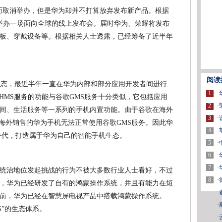
因而取消举办，但是华为却并不打算放弃发布新产品。根据
洲举办一场面向全球的线上发布会。届时华为、荣耀将发布
板、穿戴设备等。根据相关人士透露，已经筹备了近半年
。
阅读
生态，最近半年一直在华为内部和部分应用开发者间进行
1
·
。华为HMS服务的功能与谷歌GMS服务十分类似，它包括应用
2
·
间、生活服务等一系列的手机内置功能。由于谷歌在海外
3
·
致海外销售的华为手机无法正常使用谷歌GMS服务。因此华
4
·
的替代，打造属于华为自己的智能手机生态。
5
·
6
·
7
·
统治地位发起挑战的行为不被大多数行业人士看好，不过
8
·
示，华为已经研发了自有的鸿蒙操作系统，并且有能力在短
·
前，华为已经在智慧屏电视产品中搭载鸿蒙操作系统。
·
S”的生态体系。
·