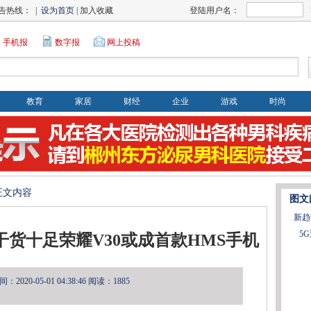
告热线： |
设为首页
| 加入收藏
登陆用户名：
手机报
数字报
网上投稿
教育
家居
财经
企业
游戏
时尚
>正文内容
图文
新趋
5
干货十足荣耀V30或成首款HMS手机
2020-05-01 04:38:46
阅读：1885