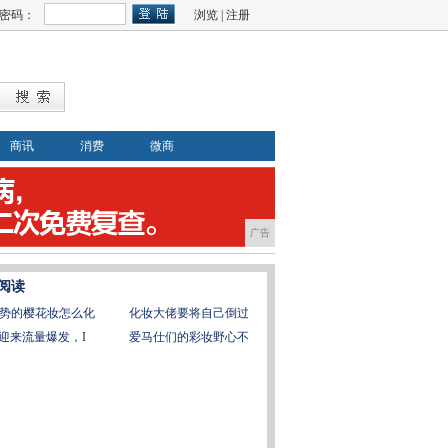
密码：
浏览
|
注册
商讯
消费
微商
广告
阅读
势的樱花妆怎么化
化妆大佬要将自己倒过
G迎来流量爆发，I
爱马仕们的彩妆野心不