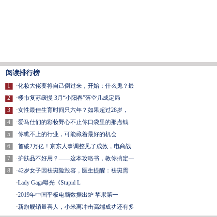
阅读排行榜
1
·
化妆大佬要将自己倒过来，开始：什么鬼？最
2
·
楼市复苏缓慢 3月“小阳春”落空几成定局
3
·
女性最佳生育时间只六年？如果超过28岁，
4
·
爱马仕们的彩妆野心不止你口袋里的那点钱
5
·
你瞧不上的行业，可能藏着最好的机会
6
·
首破2万亿！京东人事调整见了成效，电商战
7
·
护肤品不好用？——这本攻略书，教你搞定一
8
·
42岁女子因祛斑险毁容，医生提醒：祛斑需
·
Lady Gaga曝光《Stupid L
·
2019年中国平板电脑数据出炉 苹果第一
·
新旗舰销量喜人，小米离冲击高端成功还有多