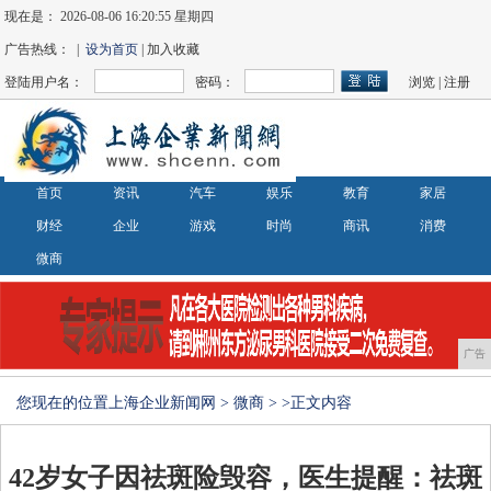
现在是：
2026-08-06 16:20:55 星期四
广告热线： |
设为首页
| 加入收藏
登陆用户名：
密码：
浏览
|
注册
首页
资讯
汽车
娱乐
教育
家居
财经
企业
游戏
时尚
商讯
消费
微商
广告
您现在的位置
上海企业新闻网
>
微商
> >正文内容
42岁女子因祛斑险毁容，医生提醒：祛斑